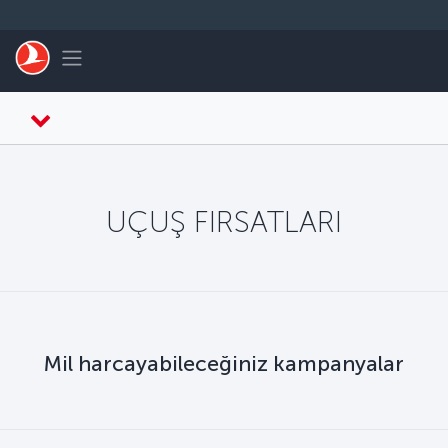
Skip to main content
Toggle navigation
UÇUŞ FIRSATLARI
Mil harcayabileceğiniz kampanyalar