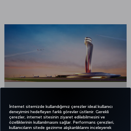
1 / 13
İnternet sitemizde kullandığımız çerezler ideal kullanıcı
deneyimini hedefleyen farklı görevler üstlenir. Gerekli
çerezler, internet sitesinin ziyaret edilebilmesini ve
özelliklerinin kullanılmasını sağlar. Performans çerezleri,
kullanıcıların sitede gezinme alışkanlıklarını inceleyerek
Twitter
Facebook
Instagram
Youtube
LinkedIn
Tiktok
Blog
Pinterest
What