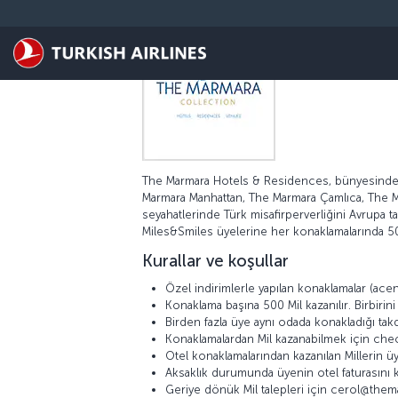
Skip to main content
The Marmara Hotels & Residences, bünyesinde b
Marmara Manhattan, The Marmara Çamlıca, The Mar
seyahatlerinde Türk misafirperverliğini Avrupa 
Miles&Smiles üyelerine her konaklamalarında 50
Kurallar ve koşullar
Özel indirimlerle yapılan konaklamalar (acent
Konaklama başına 500 Mil kazanılır. Birbiri
Birden fazla üye aynı odada konakladığı tak
Konaklamalardan Mil kazanabilmek için check
Otel konaklamalarından kazanılan Millerin üy
Aksaklık durumunda üyenin otel faturasını k
Geriye dönük Mil talepleri için cerol@the