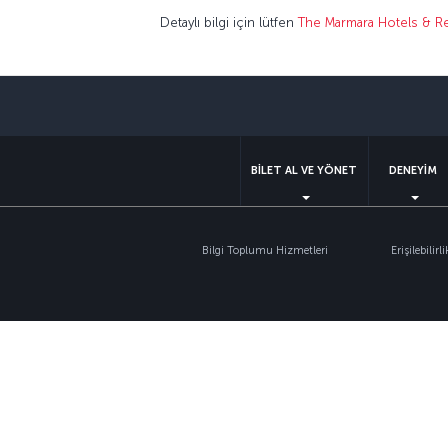
Detaylı bilgi için lütfen
The Marmara Hotels & R
BİLET AL VE YÖNET
DENEYİM
Bilgi Toplumu Hizmetleri
Erişilebilirli