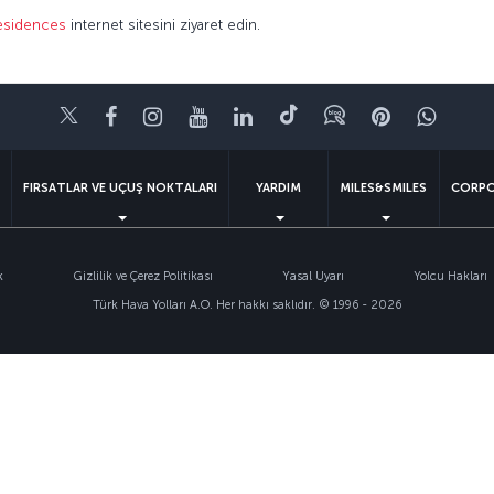
esidences
internet sitesini ziyaret edin.
Twitter
Facebook
Instagram
Youtube
LinkedIn
Tiktok
Blog
Pinterest
What
FIRSATLAR VE UÇUŞ NOKTALARI
YARDIM
MILES&SMILES
CORPO
k
Gizlilik ve Çerez Politikası
Yasal Uyarı
Yolcu Hakları
Türk Hava Yolları A.O. Her hakkı saklıdır. © 1996 - 2026