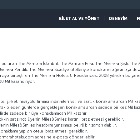
BİLET AL VE YÖNET
DENEYİM
F
ulunan The Marmara İstanbul, The Marmara Pera, The Marmara Şişli, The 
mara Pendik, The Marmara Suadiye otelleriyle konuklarını ağırlamaya devam
tarzıyla birleştiren The Marmara Hotels & Residences, 2008 yılından bu yan
0 Mil kazandırıyor.
e, şirket, havayolu firması indirimleri vs.) ve saatlik konaklamalardan Mil ka
ni takip eden günlerde gerçekleşen konaklamalardan sadece bir kez Mil kaza
dirde sadece bir üye konaklamadan Mil kazanır.
-in sırasında üyenin Miles&Smiles kartını ibraz etmesi gereklidir.
enin Miles&Smiles hesabına yansıması belirli bir zaman alabilir.
onaklama yapılan otele ibraz etmesi gereklidir.
marmarahotels.com adresine e-posta gönderilebilir.