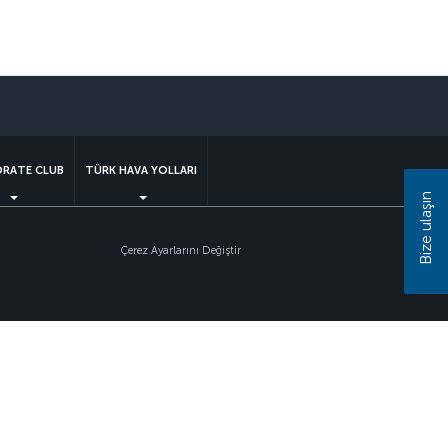
sapp
RATE CLUB
TÜRK HAVA YOLLARI
Bize ulaşın
Çerez Ayarlarını Değiştir