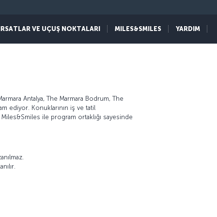
IRSATLAR VE UÇUŞ NOKTALARI
MILES&SMILES
YARDIM
Marmara Antalya, The Marmara Bodrum, The
 ediyor. Konuklarının iş ve tatil
a Miles&Smiles ile program ortaklığı sayesinde
zanılmaz.
nılır.