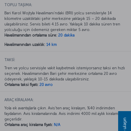
TOPLU TAŞIMA:
Bari Karol Wojtyla Havalimanı’ndaki (BRI) yolcu servisleriyle 14
kilometre uzaklıktaki şehir merkezine yaklaşık 15 – 20 dakikada
ulaşabilirsiniz. Servis bileti 4.15 avro. Yaklaşık 10 dakika süren tren
yolculuğu için ödemeniz gereken miktar 5 avro.
Havalimanından ortalama süre:
20 dakika
Havalimanından uzaklık:
14 km
TAKSİ:
Tren ve yolcu servisiyle vakit kaybetmek istemiyorsanız taksi en hızlı
seçenek. Havalimanından Bari şehir merkezine ortalama 20 avro
ödeyerek, yaklaşık 10-15 dakikada ulaşabilirsiniz.
Ortalama taksi fiyatı:
20 avro
ARAÇ KİRALAMA:
Yola ek avantajlarla çıkın. Avis’ten araç kiralayın, %40 indirimden
faydalanın. Avis kiralamalarında. Avis indirimi 4000 mil aylık kiralamada
geçerlidir.
Bize ulaşın
Ortalama araç kiralama fiyatı:
N/A