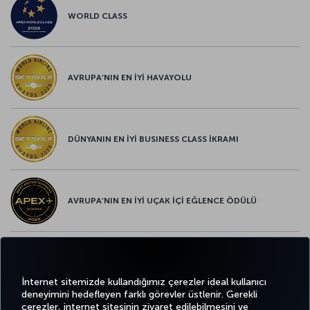
WORLD CLASS
AVRUPA’NIN EN İYİ HAVAYOLU
DÜNYANIN EN İYİ BUSINESS CLASS İKRAMI
AVRUPA’NIN EN İYİ UÇAK İÇİ EĞLENCE ÖDÜLÜ
AVRUPA’NIN EN İYİ YİYECEK ve İÇECEK ÖDÜLÜ
İnternet sitemizde kullandığımız çerezler ideal kullanıcı
deneyimini hedefleyen farklı görevler üstlenir. Gerekli
çerezler, internet sitesinin ziyaret edilebilmesini ve