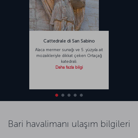
Cattedrale di San Sabino
Alaca mermer sunağı ve 5. yüzyıla ait
mozaikleriyle dikkat çeken Ortaçağ
katedrali.
Daha fazla bilgi
Bari havalimanı ulaşım bilgileri