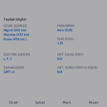
Faydalı bilgiler
ÇEVRE ŞEHİRLER
PARA BİRİMİ
Napoli (266 km)
Avro (EUR)
Messina (439 km)
ÜLKE KODU
Roma (458 km )
+39
ELEKTRİK ENERJİSİ
ORT. KAHVE FİYATI
L, F, C
N/A
ZAMAN DİLİMİ
ORT. YEMEK FİYATI (2 KİŞİLİK)
GMT +1
N/A
Ocak
Şubat
Mart
Nisan