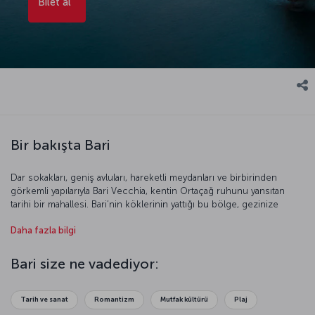
Bilet al
Bir bakışta Bari
Dar sokakları, geniş avluları, hareketli meydanları ve birbirinden
görkemli yapılarıyla Bari Vecchia, kentin Ortaçağ ruhunu yansıtan
tarihi bir mahallesi. Bari’nin köklerinin yattığı bu bölge, gezinize
başlamak için en doğru nokta. Ardından St. Nicholas Bazilikası’nda
Daha fazla bilgi
Noel Baba’nın Türkiye’deki mezarından getirilen kalıntılarını
görebilirsiniz. Bir Art Nouveau başyapıtı olan Margherita Tiyatrosu
olağanüstü atmosferiyle Bari’nin en güzel yapılardan biri. Puglia
Bari size ne vadediyor:
bölgesine özgü trullo evlerinin bulunduğu Alberobello ve Güney
İtalya’nın en çok ziyaret edilen yapılarından olan Castel del Monte
için bir gününüzü mutlaka ayırın.
Tarih ve sanat
Romantizm
Mutfak kültürü
Plaj