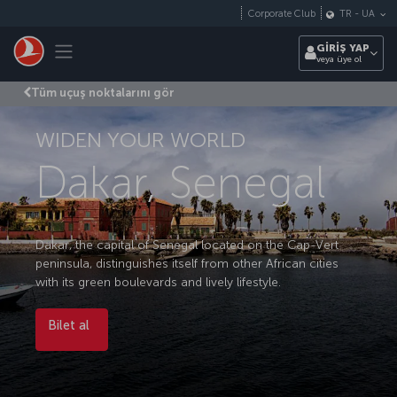
Skip to main content
Corporate Club
TR
-
UA
Toggle navigation
GİRİŞ YAP
veya üye ol
Tüm uçuş noktalarını gör
WIDEN YOUR WORLD
Dakar, Senegal
Dakar, the capital of Senegal located on the Cap-Vert
peninsula, distinguishes itself from other African cities
with its green boulevards and lively lifestyle.
Bilet al