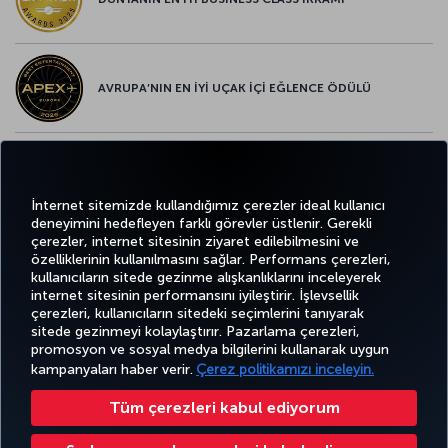
AVRUPA’NIN EN İYİ UÇAK İÇİ EĞLENCE ÖDÜLÜ
AVRUPA’NIN EN İYİ YİYECEK ve İÇECEK ÖDÜLÜ
İnternet sitemizde kullandığımız çerezler ideal kullanıcı
deneyimini hedefleyen farklı görevler üstlenir. Gerekli
çerezler, internet sitesinin ziyaret edilebilmesini ve
özelliklerinin kullanılmasını sağlar. Performans çerezleri,
kullanıcıların sitede gezinme alışkanlıklarını inceleyerek
Twitter
Facebook
Instagram
Youtube
LinkedIn
Tiktok
Blog
Pinterest
What
internet sitesinin performansını iyileştirir. İşlevsellik
çerezleri, kullanıcıların sitedeki seçimlerini tanıyarak
sitede gezinmeyi kolaylaştırır. Pazarlama çerezleri,
BİLET
FIRSATLAR
CORPORA
AL VE
DENEYİM
VE UÇUŞ
YARDIM
MILES&SMILES
promosyon ve sosyal medya bilgilerini kullanarak uygun
CLUB
YÖNET
NOKTALARI
kampanyaları haber verir.
Çerez politikamızı inceleyin.
Tüm çerezleri kabul ediyorum
Bilgi Toplumu Hizmetleri
Erişilebilirlik
Gizlilik ve Çerez Politikası
Yasal Uyarı
Yolcu Hakları