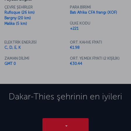
ÇEVRE ŞEHİRLER
PARA BİRİMİ
Rufisque (26 km)
Batı Afrika CFA frangı (XOF)
Bargny (20 km)
ÜLKE KODU
Malika (5 km)
+221
ELEKTRİK ENERJİSİ
ORT. KAHVE FİYATI
C, D, E, K
€1.98
ZAMAN DİLİMİ
ORT. YEMEK FİYATI (2 KİŞİLİK)
GMT 0
€30.44
Dakar-Thies
şehrinin en iyileri