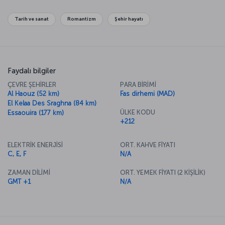
uyandırır. Marakeş mimarisi, özellikle süslemeleriyle göz dolduran
saraylar, camiler ve evler kenti ziyaret edenlerin daha ilk bakışta
Tarih ve sanat
Romantizm
Şehir hayatı
ilgisini çeker. Sahra Çölü, Essaouira gibi çevredeki diğer yerlere
yapılacak geziler için önemli bir noktada bulunan kent, Fas
mutfağının en ünlü lezzetlerini denemek için de ideal bir merkez.
Faydalı bilgiler
ÇEVRE ŞEHİRLER
PARA BİRİMİ
Al Haouz (52 km)
Fas dirhemi (MAD)
El Kelaa Des Sraghna (84 km)
ÜLKE KODU
Essaouira (177 km)
+212
ELEKTRİK ENERJİSİ
ORT. KAHVE FİYATI
C, E, F
N/A
ZAMAN DİLİMİ
ORT. YEMEK FİYATI (2 KİŞİLİK)
GMT +1
N/A