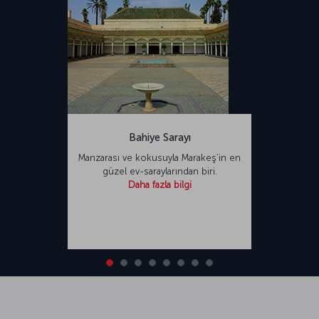
Bahiye Sarayı
Manzarası ve kokusuyla Marakeş’in en
güzel ev-saraylarından biri.
Daha fazla bilgi