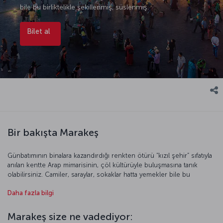
bile bu birliktelikle şekillenmiş, süslenmiş.
Bilet al
Bir bakışta Marakeş
Günbatımının binalara kazandırdığı renkten ötürü “kızıl şehir” sıfatıyla
anılan kentte Arap mimarisinin, çöl kültürüyle buluşmasına tanık
olabilirsiniz. Camiler, saraylar, sokaklar hatta yemekler bile bu
birliktelikle şekillenmiş, süslenmiş. Egzotik sözcüğünün karşılığını
Daha fazla bilgi
yaşayabileceğiniz Marakeş’in sokakları, meydanları ve çarşıları
ziyaretçileri ilk bakışta cezbeder. Karmaşanın da bir albenisinin, bir
cazibesinin olduğu en iyi Marakeş’te hissedilir. Gecesi de gündüzü
Marakeş size ne vadediyor:
de bir başka âlem olan Kıyamet Meydanı ve Kutubiye Camisi hayranlık