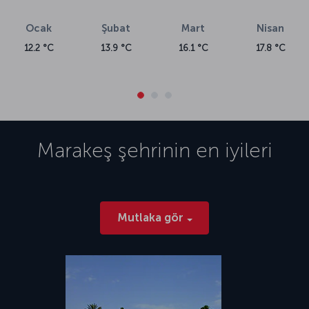
Ocak
Şubat
Mart
Nisan
12.2 °C
13.9 °C
16.1 °C
17.8 °C
Marakeş
şehrinin en iyileri
Mutlaka gör