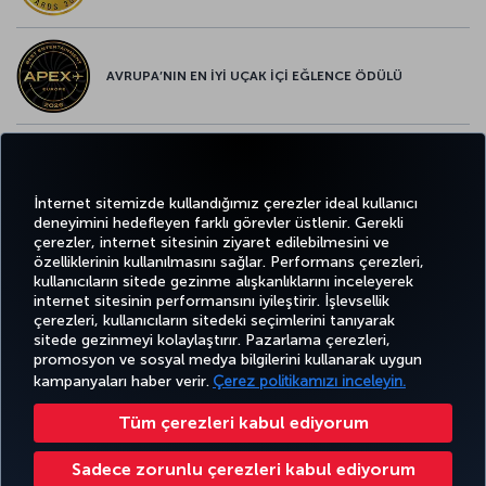
AVRUPA’NIN EN İYİ UÇAK İÇİ EĞLENCE ÖDÜLÜ
AVRUPA’NIN EN İYİ YİYECEK ve İÇECEK ÖDÜLÜ
İnternet sitemizde kullandığımız çerezler ideal kullanıcı
deneyimini hedefleyen farklı görevler üstlenir. Gerekli
çerezler, internet sitesinin ziyaret edilebilmesini ve
özelliklerinin kullanılmasını sağlar. Performans çerezleri,
kullanıcıların sitede gezinme alışkanlıklarını inceleyerek
Twitter
Facebook
Instagram
Youtube
LinkedIn
Tiktok
Blog
Pinterest
What
internet sitesinin performansını iyileştirir. İşlevsellik
çerezleri, kullanıcıların sitedeki seçimlerini tanıyarak
sitede gezinmeyi kolaylaştırır. Pazarlama çerezleri,
BİLET
FIRSATLAR
CORPORA
AL VE
DENEYİM
VE UÇUŞ
YARDIM
MILES&SMILES
promosyon ve sosyal medya bilgilerini kullanarak uygun
CLUB
YÖNET
NOKTALARI
kampanyaları haber verir.
Çerez politikamızı inceleyin.
Tüm çerezleri kabul ediyorum
Bilgi Toplumu Hizmetleri
Erişilebilirlik
Gizlilik ve Çerez Politikası
Yasal Uyarı
Yolcu Hakları
Sadece zorunlu çerezleri kabul ediyorum
Çerez Ayarlarını Değiştir