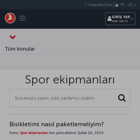
Skip to main content
Corporate Club
TR
-
US
Toggle navigation
GİRİŞ YAP
veya üye ol
Tüm konular
Spor ekipmanları
Search
Bisikletimi nasıl paketlemeliyim?
Konu:
Spor ekipmanları
Son güncelleme: Şubat 20, 2019