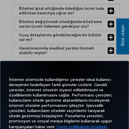
Biletimi iptal ettiğimde ödediğim ücret iade
edilirken kesintiye uğrar mı?
Biletimi değiştirmek istediğimde biletleme
servis ücreti ödemem gerekiyor mu?
Bize ulaşın
Uçuş detaylarımı görebileceğim bir bölüm
var mı?
Havalimanında medikal yardım hizmeti
alabilir miyim?
Yardım:
İnternet sitemizde kullandığımız çerezler ideal kullanıcı
deneyimini hedefleyen farklı görevler üstlenir. Gerekli
çerezler, internet sitesinin ziyaret edilebilmesini ve
özelliklerinin kullanılmasını sağlar. Performans çerezleri,
kullanıcıların sitede gezinme alışkanlıklarını inceleyerek
Twitter
Facebook
Instagram
Youtube
LinkedIn
Tiktok
Blog
Pinterest
What
internet sitesinin performansını iyileştirir. İşlevsellik
çerezleri, kullanıcıların sitedeki seçimlerini tanıyarak
sitede gezinmeyi kolaylaştırır. Pazarlama çerezleri,
BİLET
FIRSATLAR
TURKISH
POPÜLER
promosyon ve sosyal medya bilgilerini kullanarak uygun
AL VE
DENEYİM
VE UÇUŞ
YARDIM
AIRLINES
M
UÇUŞLAR
YÖNET
NOKTALARI
HOLIDAYS
kampanyaları haber verir.
Çerez politikamızı inceleyin.