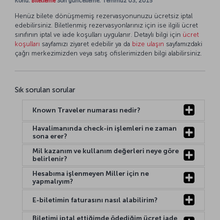
Konu:
Biletleme
Son güncelleme: Temmuz 03, 2015
Henüz bilete dönüşmemiş rezervasyonunuzu ücretsiz iptal
edebilirsiniz. Biletlenmiş rezervasyonlarınız için ise ilgili ücret
sınıfının iptal ve iade koşulları uygulanır. Detaylı bilgi için
ücret
koşulları
sayfamızı ziyaret edebilir ya da
bize ulaşın
sayfamızdaki
çağrı merkezimizden veya satış ofislerimizden bilgi alabilirsiniz.
Sık sorulan sorular
Known Traveler numarası nedir?
Havalimanında check-in işlemleri ne zaman
sona erer?
Mil kazanım ve kullanım değerleri neye göre
belirlenir?
Hesabıma işlenmeyen Miller için ne
yapmalıyım?
E-biletimin faturasını nasıl alabilirim?
Biletimi iptal ettiğimde ödediğim ücret iade