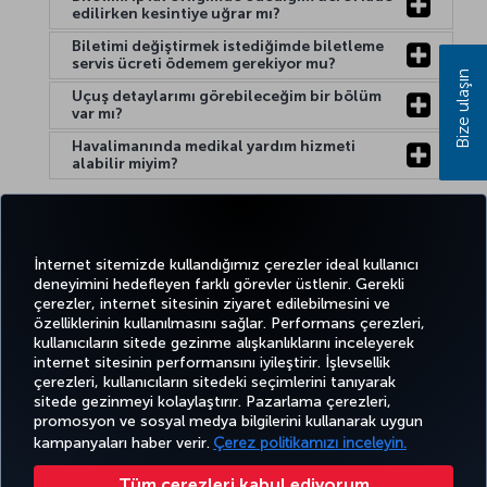
edilirken kesintiye uğrar mı?
Biletimi değiştirmek istediğimde biletleme
servis ücreti ödemem gerekiyor mu?
Bize ulaşın
Uçuş detaylarımı görebileceğim bir bölüm
var mı?
Havalimanında medikal yardım hizmeti
alabilir miyim?
Yardım:
İnternet sitemizde kullandığımız çerezler ideal kullanıcı
deneyimini hedefleyen farklı görevler üstlenir. Gerekli
çerezler, internet sitesinin ziyaret edilebilmesini ve
özelliklerinin kullanılmasını sağlar. Performans çerezleri,
kullanıcıların sitede gezinme alışkanlıklarını inceleyerek
Twitter
Facebook
Instagram
Youtube
LinkedIn
Tiktok
Blog
Pinterest
What
internet sitesinin performansını iyileştirir. İşlevsellik
çerezleri, kullanıcıların sitedeki seçimlerini tanıyarak
sitede gezinmeyi kolaylaştırır. Pazarlama çerezleri,
BİLET
FIRSATLAR
TURKISH
POPÜLER
promosyon ve sosyal medya bilgilerini kullanarak uygun
AL VE
DENEYİM
VE UÇUŞ
YARDIM
AIRLINES
M
UÇUŞLAR
YÖNET
NOKTALARI
HOLIDAYS
kampanyaları haber verir.
Çerez politikamızı inceleyin.
Tüm çerezleri kabul ediyorum