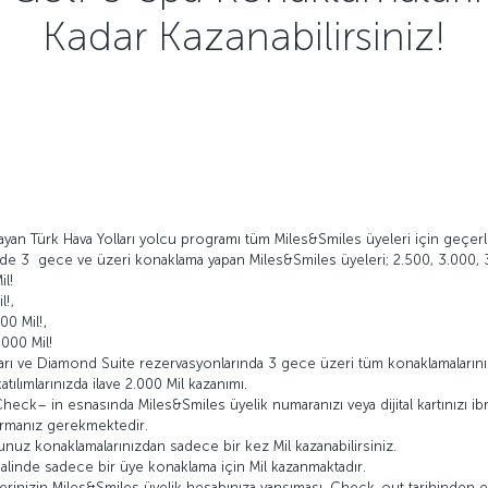
Kadar Kazanabilirsiniz!
yan Türk Hava Yolları yolcu programı tüm Miles&Smiles üyeleri için geçerli
inde 3 gece ve üzeri konaklama yapan Miles&Smiles üyeleri; 2.500, 3.000, 
il!
l!,
00 Mil!,
000 Mil!
aları ve Diamond Suite rezervasyonlarında 3 gece üzeri tüm konaklamaların
lımlarınızda ilave 2.000 Mil kazanımı.
eck– in esnasında Miles&Smiles üyelik numaranızı veya dijital kartınızı ibr
urmanız gerekmektedir.
nuz konaklamalarınızdan sadece bir kez Mil kazanabilirsiniz.
 halinde sadece bir üye konaklama için Mil kazanmaktadır.
erinizin Miles&Smiles üyelik hesabınıza yansıması, Check-out tarihinden en