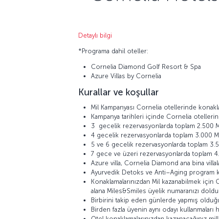
Detaylı bilgi
*Programa dahil oteller:
Cornelia Diamond Golf Resort & Spa
Azure Villas by Cornelia
Kurallar ve koşullar
Mil Kampanyası Cornelia otellerinde konakla
Kampanya tarihleri içinde Cornelia oteller
3 gecelik rezervasyonlarda toplam 2.500 M
4 gecelik rezervasyonlarda toplam 3.000 Mi
5 ve 6 gecelik rezervasyonlarda toplam 3.5
7 gece ve üzeri rezervasyonlarda toplam 4.
Azure villa, Cornelia Diamond ana bina vill
Ayurvedik Detoks ve Anti–Aging program katı
Konaklamalarınızdan Mil kazanabilmek için Ch
alana Miles&Smiles üyelik numaranızı dold
Birbirini takip eden günlerde yapmış olduğu
Birden fazla üyenin aynı odayı kullanmaları
Otel konaklamalarınızdan kazanacağınız mill