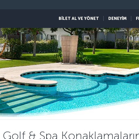
BİLET AL VE YÖNET
DENEYİM
F
 Golf & Spa Konaklamaları