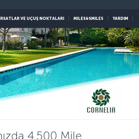
IRSATLAR VE UÇUŞ NOKTALARI
MILES&SMILES
YARDIM
nızda 4.500 Mile