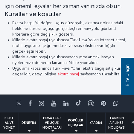
için önemli eşyalar her zaman yanınızda olsun.
Kurallar ve koşullar
Ekstra bagaj Mil değeri, uçuş güzergahı, aktarma noktasındaki
bekleme süresi, uçuşu gerçekleştiren havayolu gibi farklı
kriterlere göre değişiklik gösterir.
Millerle ekstra bagaj uygulaması Türk Hava Yolları internet sitesi,
mobil uygulama, çağrı merkezi ve satış ofisleri aracılığıyla
gerçekleştirilebilir.
Millerle ekstra bagaj uygulamasından yararlanmak isteyen
üyelerimiz ödemenin tamamını Mil ile yapmalıdır.
Bize ulaşın
Uygulama kapsamında Türk Hava Yolları ekstra bagaj satış kuralları
geçerlidir, detaylı bilgiye
ekstra bagaj
sayfasından ulaşabilirsiniz.
Twitter
Facebook
Instagram
Youtube
LinkedIn
Tiktok
Blog
Pinterest
What
BİLET
FIRSATLAR
TURKISH
POPÜLER
AL VE
DENEYİM
VE UÇUŞ
YARDIM
AIRLINES
M
UÇUŞLAR
YÖNET
NOKTALARI
HOLIDAYS