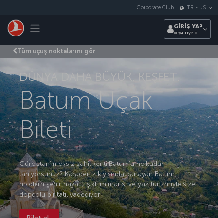
Skip to main content
Corporate Club
TR
-
US
Toggle navigation
GİRİŞ YAP
veya üye ol
Tüm uçuş noktalarını gör
DÜNYA DAHA BÜYÜK. KEŞFET.
Batum Uçak
Bileti
Gürcistan’ın eşsiz sahil kenti Batum’u ne kadar
tanıyorsunuz? Karadeniz kıyısında parlayan Batum;
modern şehir hayatı, ışıklı mimarisi ve yaz turizmiyle size
dopdolu bir tatil vadediyor.
Bilet al