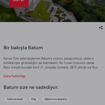
Bir bakışta Batum
Ayrıca Türk vatandaşlarının Batum’a vizesiz, pasaportsuz, sadece
kimlikleriyle girebildiğini de hatırlatalım. Bir Yunan kolonisi olarak
Batis ismiyle kurulan kent 17. yüzyılda Osmanlı, 1873 yılında ise Rus
hâkimiyetine girdi. Daha sonra tekrar Türkiye sınırlarına dâhil olsa da
Daha fazla bilgi
bu çok sürmedi ve Batum tekrar Sovyetler Birliği’ne dâhil oldu.
Bugün Gürcistan sınırları içinde bulunan liman kenti, Azeri
petrolünün dünyaya yayılması açısından kilit konumda bulunuyor.
Batum size ne vadediyor:
Batum, dil konusunda hiç zorluk çekmeyeceğiniz bir şehir. Çünkü
son yıllarda hızla artan turizm trafiğinden dolayı şehrin sakinlerinin
neredeyse yarısı Türkçe konuşabiliyor. Sizi, mimari harikası yeni
Tarih ve sanat
Plaj
Eğlence ve alışveriş
binaların hızla çoğaldığı, Karadeniz’in eşsiz güzelliğiyle büyüleyen,