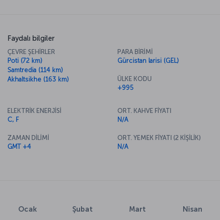
sokaklarında gezerken kendinizi bir Avrupa şehrinde
hissedeceğiniz Batum’u daha yakından tanımaya davet ediyoruz.
Faydalı bilgiler
ÇEVRE ŞEHİRLER
PARA BİRİMİ
Poti (72 km)
Gürcistan larisi (GEL)
Samtredia (114 km)
ÜLKE KODU
Akhaltsikhe (163 km)
+995
ELEKTRİK ENERJİSİ
ORT. KAHVE FİYATI
C, F
N/A
ZAMAN DİLİMİ
ORT. YEMEK FİYATI (2 KİŞİLİK)
GMT +4
N/A
Ocak
Şubat
Mart
Nisan