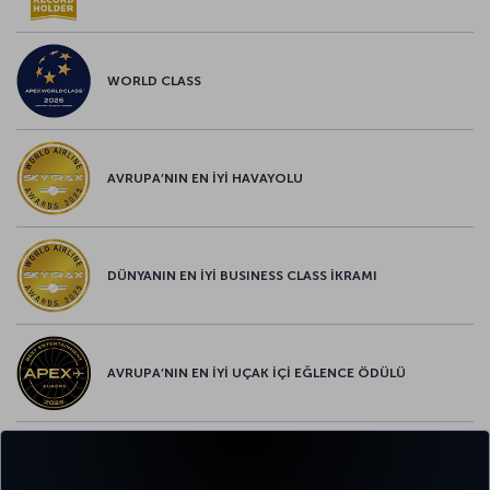
WORLD CLASS
AVRUPA’NIN EN İYİ HAVAYOLU
DÜNYANIN EN İYİ BUSINESS CLASS İKRAMI
AVRUPA’NIN EN İYİ UÇAK İÇİ EĞLENCE ÖDÜLÜ
AVRUPA’NIN EN İYİ YİYECEK ve İÇECEK ÖDÜLÜ