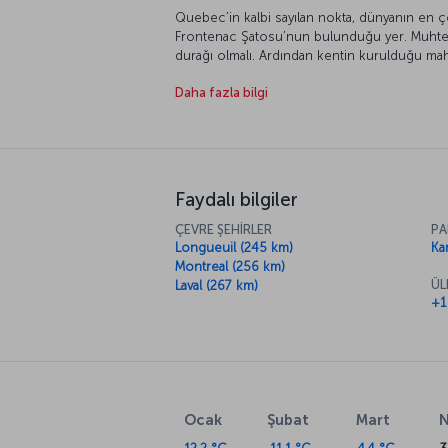
Quebec’in kalbi sayılan nokta, dünyanın en ço
Frontenac Şatosu’nun bulunduğu yer. Muhteşe
durağı olmalı. Ardından kentin kurulduğu mah
Dame Bazilikası’nı görebilirsiniz. Sanatsever
Daha fazla bilgi
Petit Champlain, romantik atmosferi ve zengi
Niagara’dan daha büyük bir şelalenin bulund
listenize eklemenizi öneririz.
Faydalı bilgiler
ÇEVRE ŞEHİRLER
PA
Longueuil (245 km)
Ka
Montreal (256 km)
ÜL
Laval (267 km)
+1
Ocak
Şubat
Mart
N