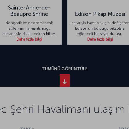
Sainte-Anne-de-
Beaupré Shrine
Edison Pikap Müzesi
Neogotik ve neoromanesk
İcatlarıyla hayatın akışını değiştire
stillerinin harmanlandığı,
Edison’un bulduğu pikaplara
mimarisiyle dikkat çeken kilise.
eğlenceli bir saygı duruşu.
Daha fazla bilgi
Daha fazla bilgi
TÜMÜNÜ GÖRÜNTÜLE
 Şehri Havalimanı ulaşım bi