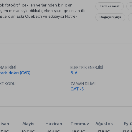
k fotoğrafı çekilen yerlerinden biri olan
Tarih ve sanat
m mimarisiyle dikkat çeken şato, gezinizin ilk
alle olan Eski Quebec’i ve etkileyici Notre-
Doğa yürüyüşü
ler mutlaka Güzel Sanatlar Müzesi’ne uğramalı.
n seçenekleriyle alışveriş için en doğru adres.
uğu Monmorency Park’ı ve Orelans Adası’nı da
RA BİRİMİ
ELEKTRİK ENERJİSİ
nada doları (CAD)
B, A
KE KODU
ZAMAN DİLİMİ
GMT -5
isan
Mayis
Haziran
Temmuz
Ağustos
Eylü