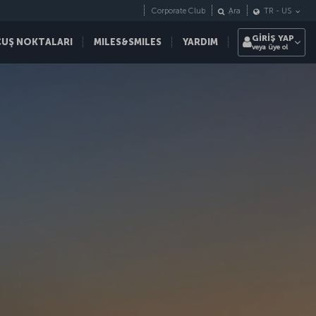
Corporate Club
Ara
TR
-
US
GİRİŞ YAP
ÇUŞ NOKTALARI
MILES&SMILES
YARDIM
veya üye ol