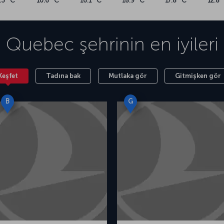
.3 °C
10.6 °C
16.1 °C
18.9 °C
17.8 °C
12.8 
Quebec
şehrinin en iyileri
Keşfet
Tadına bak
Mutlaka gör
Gitmişken gör
B
G