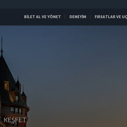
BİLET AL VE YÖNET
DENEYİM
FIRSATLAR VE U
 KEŞFET.