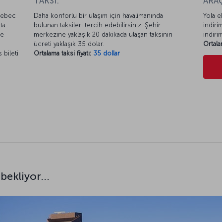
TAKSİ:
ARAÇ
Quebec
Daha konforlu bir ulaşım için havalimanında
Yola e
ta.
bulunan taksileri tercih edebilirsiniz. Şehir
indiri
le
merkezine yaklaşık 20 dakikada ulaşan taksinin
indiri
ücreti yaklaşık 35 dolar.
Ortala
 bileti
Ortalama taksi fiyatı:
35 dollar
bekliyor...