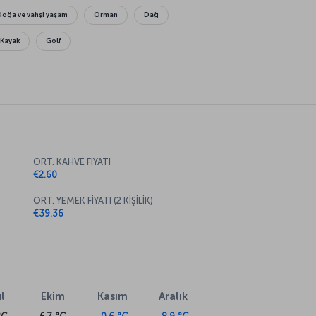
Doğa ve vahşi yaşam
Orman
Dağ
Kayak
Golf
ORT. KAHVE FİYATI
€2.60
ORT. YEMEK FİYATI (2 KİŞİLİK)
€39.36
l
Ekim
Kasım
Aralık