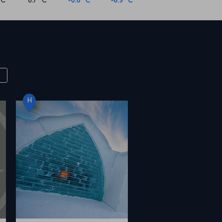
°C
6.7 °C
-0.6 °C
-8.9 °C
H