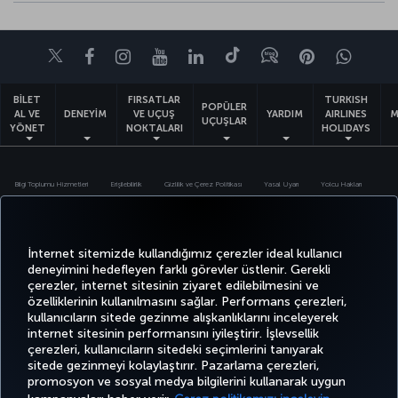
Twitter
Facebook
Instagram
Youtube
LinkedIn
Tiktok
Blog
Pinterest
What
BİLET
FIRSATLAR
TURKISH
POPÜLER
AL VE
DENEYİM
VE UÇUŞ
YARDIM
AIRLINES
M
UÇUŞLAR
YÖNET
NOKTALARI
HOLIDAYS
Bilgi Toplumu Hizmetleri
Erişilebilirlik
Gizlilik ve Çerez Politikası
Yasal Uyarı
Yolcu Hakları
Çerez Ayarlarını Değiştir
1-800-874 8875
Türk Hava Yolları A.O. Her hakkı saklıdır. © 1996 - 2026
İnternet sitemizde kullandığımız çerezler ideal kullanıcı
deneyimini hedefleyen farklı görevler üstlenir. Gerekli
çerezler, internet sitesinin ziyaret edilebilmesini ve
özelliklerinin kullanılmasını sağlar. Performans çerezleri,
kullanıcıların sitede gezinme alışkanlıklarını inceleyerek
internet sitesinin performansını iyileştirir. İşlevsellik
çerezleri, kullanıcıların sitedeki seçimlerini tanıyarak
sitede gezinmeyi kolaylaştırır. Pazarlama çerezleri,
promosyon ve sosyal medya bilgilerini kullanarak uygun