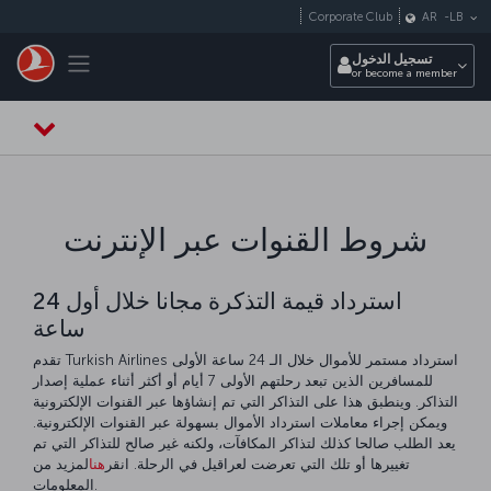
التخطي إلى المحتوى الرئيسي
Corporate Club
AR
-
LB
Toggle navigation
تسجيل الدخول
or become a member
شروط القنوات عبر الإنترنت
استرداد قيمة التذكرة مجانا خلال أول 24
ساعة
تقدم Turkish Airlines استرداد مستمر للأموال خلال الـ 24 ساعة الأولى
للمسافرين الذين تبعد رحلتهم الأولى 7 أيام أو أكثر أثناء عملية إصدار
التذاكر. وينطبق هذا على التذاكر التي تم إنشاؤها عبر القنوات الإلكترونية
ويمكن إجراء معاملات استرداد الأموال بسهولة عبر القنوات الإلكترونية.
يعد الطلب صالحا كذلك لتذاكر المكافآت، ولكنه غير صالح للتذاكر التي تم
تغييرها أو تلك التي تعرضت لعراقيل في الرحلة. انقر
هنا
لمزيد من
المعلومات.