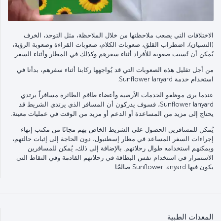
الاختلافات التي يصعب ملاحظتها من خلال الملاحظة، مثل التوحد، الخرف
(النسيان)، اضطراب القلق، صعوبات الكلام، صعوبات القراءة وصعوبة الرؤية،
يُمكن أن تُسبب صعوبة للأفراد أثناء سفرهم وكذلك في المطار وأثناء السفر.
من أجل تقليل هذه الصعوبات التي قد يُواجهها ركابنا أثناء سفرهم، بدأنا في
استخدام خدمة Sunflower lanyard.
عندما يرى موظفو الخدمات الأرضية وأعضاء طاقم الطائرة مسافراً يرتدي
Sunflower lanyard، فسوف يدركون أن المسافر الذي يرتدي الشريط قد
يحتاج إلى مزيد من المساعدة أو الدعم أو مزيد من الوقت في عمليات معينة.
يُمكن للمسافرين الحصول على الشريط الخاص بهم مجانًا من مكتب إنهاء
إجراءات السفر المساعد في مطار إسطنبول، دون الحاجة إلى إثبات حالتهم،
ويمكنهم استخدامه طوال رحلاتهم. بالإضافة إلى ذلك، يُمكن للمسافرين
الاستمرار في استخدام نفس البطاقة في رحلاتهم القادمة وفي النقاط التي
يكون فيها Sunflower lanyard صالحًا.
المعدات الطبية