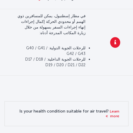
في مطار إسطنبول، يمكن للمسافرين ذوي
الهمم أو محدودي الحركة إكمال إجراءات
إنهاء إجراءات السفر بسهولة من خلال
زيارة المكاتب المدرجة أدناه:
للرحلات الجوية الدولية: G40 / G41 /
G42 / G43
للرحلات الجوية الداخلية: D17 / D18 /
D19 / D20 / D21 / D22
Is your health condition suitable for air travel?
Learn
more