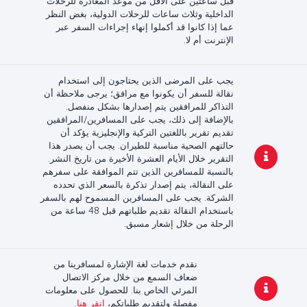
قبل ساعتين على الأقل من موعد المغادرة للرحلات
الداخلية وثلاث ساعات للرحلات الدولية، بغض النظر
عما إذا كانوا قد أكملوا إنهاء إجراءات السفر عبر
الإنترنت أم لا.
يجب على المرضى الذين يحتاجون إلى استخدام
نقالة للسفر أن يكونوا مع مرافق؛ يرجى ملاحظة أن
التذاكر للمرافقين يتم إصدارها بشكل منفصل.
بالإضافة إلى ذلك، يجب على المسافرين/المرافقين
تقديم تقرير باللغتين التركية والإنجليزية يؤكد أن
حالتهم الصحية مناسبة للطيران. يجب أن يصدر هذا
التقرير خلال الأيام العشرة الأخيرة من تاريخ النشر.
بالنسبة للمسافرين الذين تتم الموافقة على سفرهم
على النقالة، يتم إصدار تذكرة بالسعر الذي تحدده
الشركة. يجب على المسافرين المسموح لهم بالسفر
باستخدام النقالة تقديم طلباتهم قبل 48 ساعة من
الرحلة من خلال إشعار مسبق.
نقدم خدمات لغة الإشارة لمسافرينا من
ضعاف السمع من خلال مركز الاتصال
المرئي الخاص بنا. للحصول على معلومات
مفصلة ولتقديم طلباتكم،
انقر هنا.