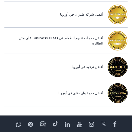
أفضل شركة طيران في أوروبا
أفضل خدمات تقديم الطعام في Business Class على متن
الطائرة
أفضل ترفيه في أوروبا
أفضل خدمة واي-فاي في أوروبا
Facebook
Twitter
Instagram
YouTube
LinkedIn
تيك توك
Blog
Pinterest
واتساب