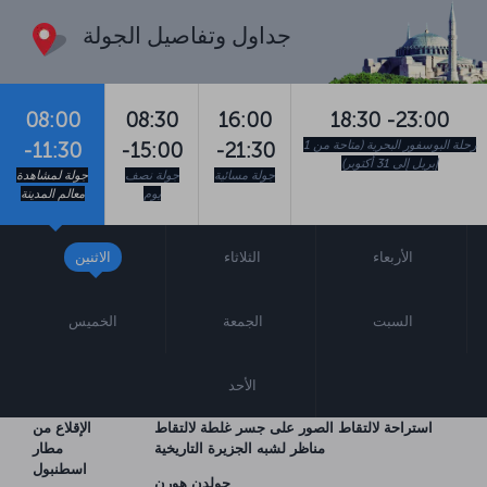
جداول وتفاصيل الجولة
08:00
08:30
16:00
18:30 -23:00
رحلة البوسفور البحرية (متاحة من 1
-11:30
-15:00
-21:30
إبريل إلى 31 أكتوبر)
جولة مسائية
جولة نصف
جولة لمشاهدة
يوم
معالم المدينة
الأربعاء
الثلاثاء
الاثنين
السبت
الجمعة
الخميس
الأحد
استراحة لالتقاط الصور على جسر غلطة لالتقاط
الإقلاع من
مناظر لشبه الجزيرة التاريخية
مطار
اسطنبول
جولدن هورن