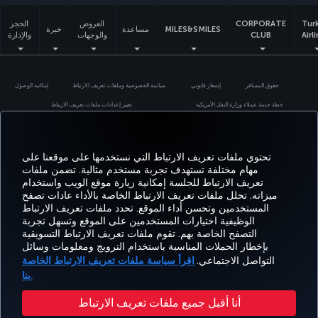
Tur
CORPORATE
العروض
الحجز
MILES&SMILES
مساعدة
خبرة
Airl
CLUB
والوجهات
والإدارة
حقوق المسافر
إشعار قانوني
سياسة الخصوصية وملفات تعريف الارتباط
إمكانية الوصول
خطة خدمة عملاء وزارة النقل الأمريكية
تغيير إعدادات ملفات تعريف الارتباط
حقوق أصحاب البيانات في الإتحاد الأوروبي
حقوق النشر محفوظة للخطوط الجوية التركية © 1996 - 2026
تحتوي ملفات تعريف الارتباط التي نستخدمها على موقعنا على
مهام مختلفة تستهدف تجربة مستخدم مثالية. تضمن ملفات
تعريف الارتباط للجلسة إمكانية زيارة موقع الويب واستخدام
ميزاته. تحلل ملفات تعريف الارتباط الخاصة بالأداء عادات تصفح
المستخدمين وتحسن أداء الموقع. تحدد ملفات تعريف الارتباط
الوظيفية اختيارات المستخدمين على الموقع وتسهل تجربة
التصفح الخاصة بهم. تقوم ملفات تعريف الارتباط التسويقية
بإخطار الحملات المناسبة باستخدام الترويج ومعلومات وسائل
التواصل الاجتماعي.
اقرأ سياسة ملفات تعريف الارتباط الخاصة
بنا.
أنا أقبل جميع ملفات تعريف الارتباط