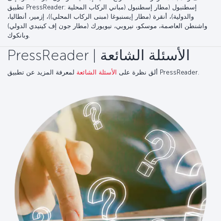
PressReader. أثناء الاتصال، يمكنك تنزيل أي عدد ترغب في قراءته لاحقا من
الصحف والمجلات. توفر صالات اللاونج التالية إمكانية الوصول غير المحدود إلى
تطبيق PressReader: إسطنبول (مطار إسطنبول (مباني الركاب المحلية
والدولية)، أنقرة (مطار إيسنبوغا (مبنى الركاب المحلي))، إزمير، أنطاليا،
واشنطن العاصمة، موسكو، نيروبي، نيويورك (مطار جون إف كينيدي الدولي)
وبانكوك.
PressReader | الأسئلة الشائعة
لمعرفة المزيد عن تطبيق PressReader.
ألق نظرة على
الأسئلة الشائعة