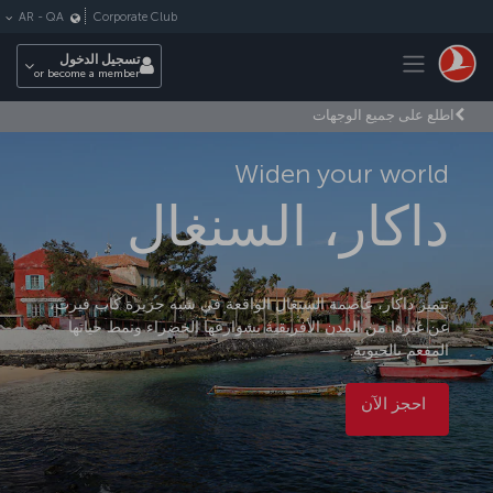
لتخطي إلى المحتوى الرئيسي
Corporate Club
AR
-
QA
Toggle navigation
تسجيل الدخول
or become a member
اطلع على جميع الوجهات
Widen your world
داكار، السنغال
تتميز داكار، عاصمة السنغال الواقعة في شبه جزيرة كاب فيرت،
عن غيرها من المدن الأفريقية بشوارعها الخضراء ونمط حياتها
المفعم بالحيوية.
احجز الآن