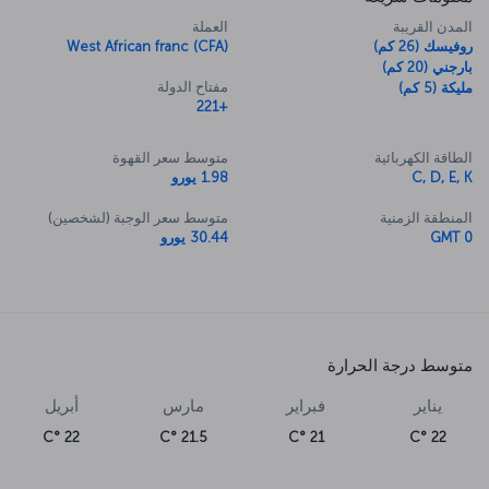
المدن القريبة
العملة
روفيسك (26 كم)
West African franc (CFA)
بارجني (20 كم)
مفتاح الدولة
مليكة (5 كم)
+221
الطاقة الكهربائية
متوسط سعر القهوة
C, D, E, K
1.98 يورو
المنطقة الزمنية
متوسط سعر الوجبة (لشخصين)
GMT 0
30.44 يورو
متوسط درجة الحرارة
يناير
فبراير
مارس
أبريل
22 °C
21.5 °C
21 °C
22 °C