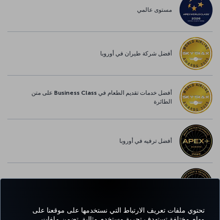
مستوى عالمي
أفضل شركة طيران في أوروبا
أفضل خدمات تقديم الطعام في Business Class على متن
الطائرة
أفضل ترفيه في أوروبا
أفضل خدمة واي-فاي في أوروبا
تحتوي ملفات تعريف الارتباط التي نستخدمها على موقعنا على
مهام مختلفة تستهدف تجربة مستخدم مثالية. تضمن ملفات