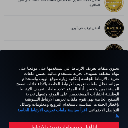
أفضل خدمات تقديم الطعام في Business Class على متن
الطائرة
أفضل ترفيه في أوروبا
أفضل خدمة واي-فاي في أوروبا
تحتوي ملفات تعريف الارتباط التي نستخدمها على موقعنا على
مهام مختلفة تستهدف تجربة مستخدم مثالية. تضمن ملفات
تعريف الارتباط للجلسة إمكانية زيارة موقع الويب واستخدام
Facebook
Twitter
Instagram
YouTube
LinkedIn
تيك توك
Blog
Pinterest
واتساب
ميزاته. تحلل ملفات تعريف الارتباط الخاصة بالأداء عادات تصفح
المستخدمين وتحسن أداء الموقع. تحدد ملفات تعريف الارتباط
الوظيفية اختيارات المستخدمين على الموقع وتسهل تجربة
التصفح الخاصة بهم. تقوم ملفات تعريف الارتباط التسويقية
الحجز
العروض
CORPORATE
kish
خبرة
مساعدة
MILES&SMILES
بإخطار الحملات المناسبة باستخدام الترويج ومعلومات وسائل
والإدارة
والوجهات
CLUB
lines
التواصل الاجتماعي.
اقرأ سياسة ملفات تعريف الارتباط الخاصة
بنا.
إمكانية الوصول
سياسة الخصوصية وملفات تعريف الارتباط
إشعار قانوني
حقوق المسافر
أنا أقبل جميع ملفات تعريف الارتباط