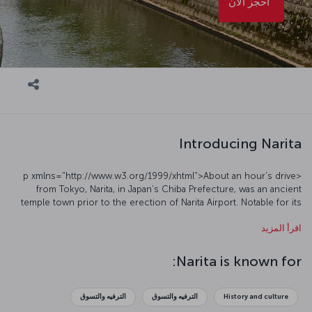
احجز الآن
Introducing Narita
<p xmlns="http://www.w3.org/1999/xhtml">About an hour’s drive
from Tokyo, Narita, in Japan’s Chiba Prefecture, was an ancient
temple town prior to the erection of Narita Airport. Notable for its
deep historical and cultural roots, Narita’s modern side shines in
اقرأ المزيد
the city’s infrastructure, lifestyle, and international venues. The
thousand-year-old Naritasan Shinsho-ji Temple, the 165,000-
square-meter Naritasan Park, and an abundance of restaurants
Narita is known for:
serving fresh eel (unagi) are among Narita’s highlights, as are the
Edo-period canals in the nearby town of Sawara. To get to know
this authentic city more closely, you can book a Narita flight ticket
History and culture
الترفيه والتسوق
الترفيه والتسوق
and take the first step on a fascinating journey.</p><h5