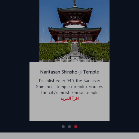
Naritasan Shinsho-ji Temple
Established in 940, the Naritasan
Shinsho-ji temple complex houses
the city’s most famous temple,
اقرأ المزيد