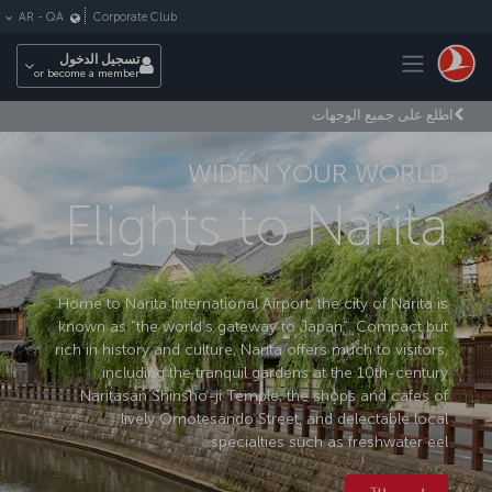
لتخطي إلى المحتوى الرئيسي
Corporate Club
AR
-
QA
Toggle navigation
تسجيل الدخول
or become a member
اطلع على جميع الوجهات
WIDEN YOUR WORLD
Flights to Narita
Home to Narita International Airport, the city of Narita is
known as “the world’s gateway to Japan”. Compact but
rich in history and culture, Narita offers much to visitors,
including the tranquil gardens at the 10th-century
Naritasan Shinsho-ji Temple, the shops and cafes of
lively Omotesando Street, and delectable local
specialties such as freshwater eel.