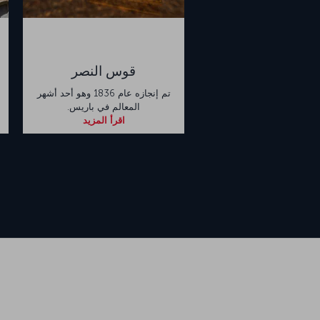
قوس النصر
تم إنجازه عام 1836 وهو أحد أشهر
المعالم في باريس.
اقرأ المزيد