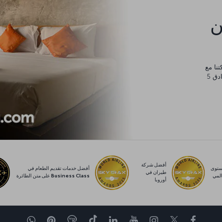
كن
يورو، والتي يمكنك إنفاقها في أي مكان من مساكن عائلية وفنادق 5
أفضل شركة
توى
أفضل خدمات تقديم الطعام في
طيران في
لمي
Business Class على متن الطائرة
أوروبا
Facebook
Twitter
Instagram
YouTube
LinkedIn
تيك توك
Blog
Pinterest
واتساب