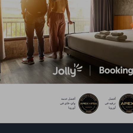
أفضل
أفضل خدمة
ترفيه في
واي-فاي في
أوروبا
أوروبا