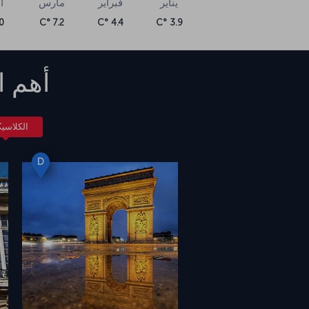
يناير
فبراير
مارس
أ
 °C
7.2 °C
4.4 °C
3.9 °C
أهم ا
الكلاسي
D