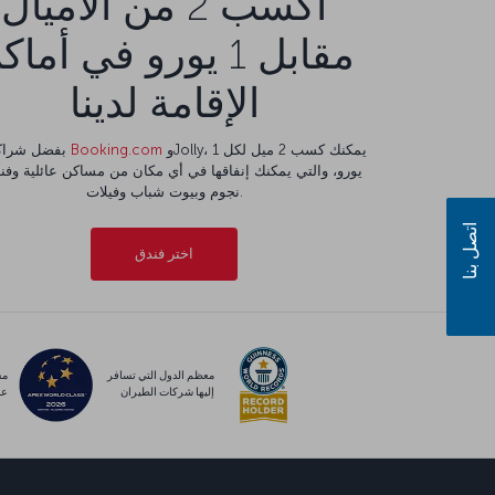
اكسب 2 من الأميال
مقابل 1 يورو في أما
الإقامة لدينا
وJolly، يمكنك كسب 2 ميل لكل 1
Booking.com
بفضل شراكتنا مع
نجوم وبيوت شباب وفيلات.
اتصل بنا
اختر فندق
معظم الدول التي تسافر
مس
إليها شركات الطيران
عا