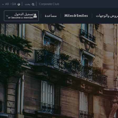
Corporate Club
بحث
QA
-
AR
تسجيل الدخول
روض والوجهات
Miles&Smiles
مساعدة
or become a member