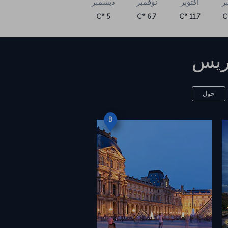
ر
أكتوبر
نوفمبر
ديسمبر
5 °C
6.7 °C
11.7 °C
ريس
حول
B