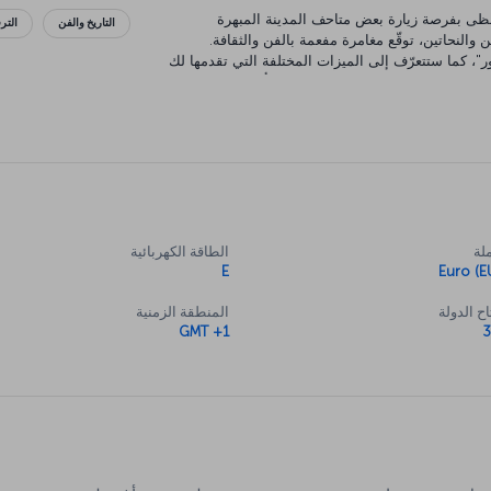
حظى بفرصة زيارة بعض متاحف المدينة المبهرة
التاريخ والفن
التر
 والنحاتين، توقّع مغامرة مفعمة بالفن والثقافة.
 كما ستتعرّف إلى الميزات المختلفة التي تقدمها لك
سلام لسحر المدينة وفنها وهندستها ومأكولاتها الفرنسية
لة
الطاقة الكهربائية
E
Euro (E
ح الدولة
المنطقة الزمنية
GMT +1