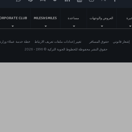
برة
العروض والوجهات
مساعدة
MILES&SMILES
ORPORATE CLUB
إشعار قانوني
حقوق المسافر
تغيير إعدادات ملفات تعريف الارتباط
خطة خدمة عملاء وزارة ا
حقوق النشر محفوظة للخطوط الجوية التركية © 1996 - 2026