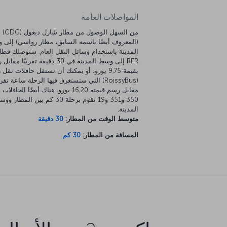
المواصلات العامة
من السهل 
(المعروف أيضًا باسمه السابق، مطار رواسي) إلى
المدينة باستخدام وسائل النقل العام. ستوصلك قطا
RER إلى وسط المدينة في 30 دقيقة تقريبًا م
بقيمة 9,75 يورو، أو يمكنك أن تستقل حافلات نق
(RoissyBus) التي ستستغرق فيها الرحلة ساعة تقريب
مقابل رسم قيمته 16,20 يورو. هناك أيضًا الحافل
350 و351 و19 تقوم برحلة 30 كم بين المطار 
المدينة.
متوسط الوقت من المطار:
30 دقيقة
المسافة من المطار:
30 كم