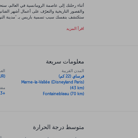
أثناء رحلتك إلى عاصمة الرومانسية في العالم، ست
والقصور التاريخية والتعرّف على أعمال أشهر الفنانين
ستكتشف بنفسك سبب تسمية باريس بـ "مدينة النور"،
المدينة في الليل والنهار. كل ما عليك فعله هو الاست
اقرأ المزيد
اللذيذة.
معلومات سريعة
المدن القريبة
العم
فرساي (22 كم)
UR)
Marne-la-Vallée (Disneyland Paris)
مفتا
(43 km)
+33
Fontainebleau (70 km)
متوسط درجة الحرارة