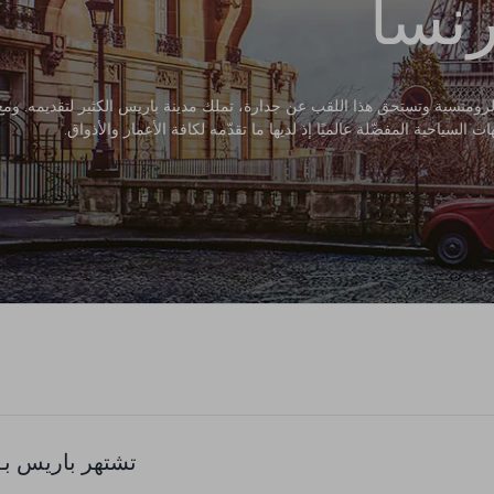
نسا
رومنسية وتستحق هذا اللقب عن جدارة، تملك مدينة باريس الكثير لتقديمه. ومع ك
لسياحية المفضّلة عالميًا إذ لديها ما تقدّمه لكافة الأعمار والأذواق.
تشتهر باريس بـ: