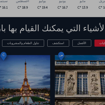
بريل
مايو
يونيو
يوليو
أغسطس
سبتمب
16.1 °C
18.9 °C
19.4 °C
16.7 °C
13.9 °C
10
لأشياء التي يمكنك القيام بها
با
كيات
الأفضل
استكشف
تناول الطعام والمشروبات
س
C