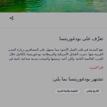
تعرَّف على بودغوريتسا
تقع المدينة في قلب الجبل الأسود مما يسهل على المسافرين زيارة المدن
القريبة منها. دمرت القنابل الأمريكية والبريطانية بودغوريتسا بالكامل خلال
الحرب العالمية الثانية. ولكن أعيد ترميمها وأصبحت مدينة صناعية نامية في
الأعوام التي تلت الحرب. لنلقِ نظرة عن كثب على هذه المدينة التاريخية!
اقرأ المزيد
تشتهر بودغوريتسا بما يلي:
التاريخ والفن
الطبيعة والحياة البرية