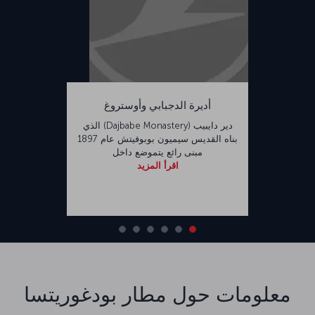
أديرة الدجبابي وأوستروغ
دير دايبيب (Dajbabe Monastery) الذي
بناه القديس سيميون بوبوفيتش عام 1897
مبنى رائع يتموضع داخل
اقرأ المزيد
معلومات حول مطار بودغوريتسا