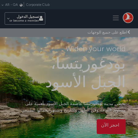
لتخطي إلى المحتوى الرئيسي
Corporate Club
AR
-
QA
Toggle navigation
تسجيل الدخول
or become a member
اطلع على جميع الوجهات
Widen your world
بودغوريتسا،
الجبل الأسود
تحظى مدينة بودغوريتسا عاصمة الجبل الأسود بأهمية على
مستوى الثقافة وفن الطهي والتاريخ وتشتهر بجمالها الطبيعي.
احجز الآن