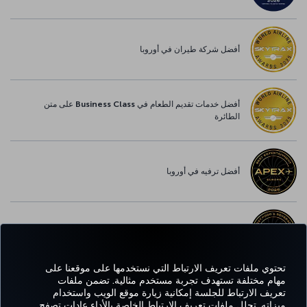
أفضل شركة طيران في أوروبا
أفضل خدمات تقديم الطعام في Business Class على متن
الطائرة
أفضل ترفيه في أوروبا
أفضل خدمة واي-فاي في أوروبا
تحتوي ملفات تعريف الارتباط التي نستخدمها على موقعنا على
مهام مختلفة تستهدف تجربة مستخدم مثالية. تضمن ملفات
تعريف الارتباط للجلسة إمكانية زيارة موقع الويب واستخدام
Facebook
Twitter
Instagram
YouTube
LinkedIn
تيك توك
Blog
Pinterest
واتساب
ميزاته. تحلل ملفات تعريف الارتباط الخاصة بالأداء عادات تصفح