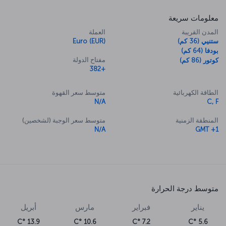
معلومات سريعة
المدن القريبة
العملة
ستنيي (36 كم)
Euro (EUR)
بودفا (64 كم)
مفتاح الدولة
كوتور (86 كم)
+382
الطاقة الكهربائية
متوسط سعر القهوة
N/A
C, F
المنطقة الزمنية
متوسط سعر الوجبة (لشخصين)
N/A
GMT +1
متوسط درجة الحرارة
يناير
فبراير
مارس
أبريل
13.9 °C
10.6 °C
7.2 °C
5.6 °C