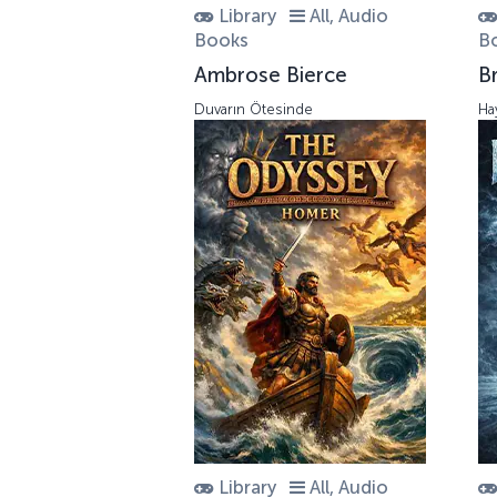
Library
All, Audio
Books
B
Ambrose Bierce
B
Duvarın Ötesinde
Ha
Library
All, Audio