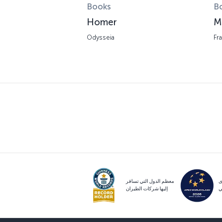
Books
B
Homer
M
Odysseia
Fr
ى
معظم الدول التي تسافر
ي
إليها شركات الطيران