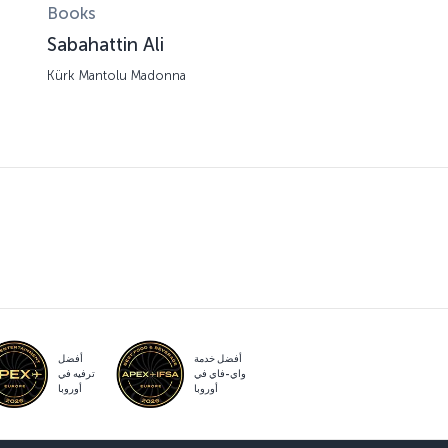
Books
Sabahattin Ali
Kürk Mantolu Madonna
أفضل خدمة
أفضل
واي-فاي في
ترفيه في
أوروبا
أوروبا