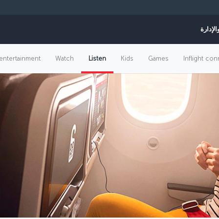
الإدارة
t entertainment
Watch
Listen
Kids
Games
Inflight con