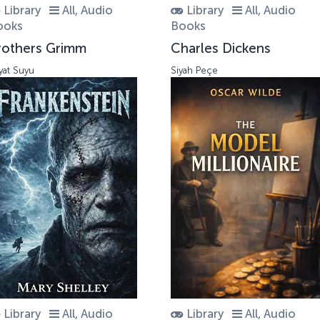
Library
All, Audio
Library
All, Audio
ooks
Books
rothers Grimm
Charles Dickens
yat Suyu
Siyah Peçe
Library
All, Audio
Library
All, Audio