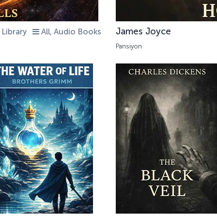
James Joyce
Library
All, Audio Books
Pansiyon