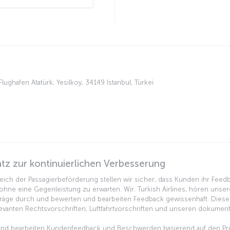
lughafen Atatürk, Yesilkoy, 34149 Istanbul, Türkei
 zur kontinuierlichen Verbesserung
eich der Passagierbeförderung stellen wir sicher, dass Kunden ihr Fee
hne eine Gegenleistung zu erwarten. Wir. Turkish Airlines, hören unser
räge durch und bewerten und bearbeiten Feedback gewissenhaft. Diese V
evanten Rechtsvorschriften, Luftfahrtvorschriften und unseren dokumenti
n und bearbeiten Kundenfeedback und Beschwerden basierend auf den Prin