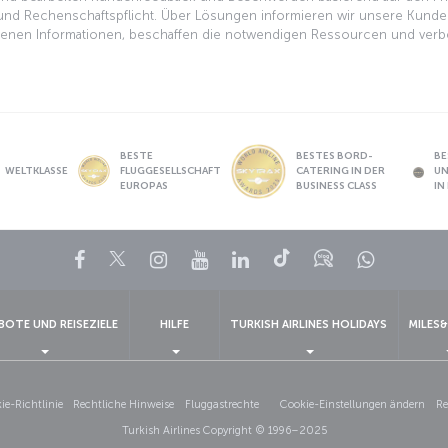
eit und Rechenschaftspflicht. Über Lösungen informieren wir unsere Kunde
n Informationen, beschaffen die notwendigen Ressourcen und verbess
BESTE
BESTES BORD-
BE
WELTKLASSE
FLUGGESELLSCHAFT
CATERING IN DER
U
EUROPAS
BUSINESS CLASS
IN
Facebook
Twitter
Instagram
YouTube
LinkedIn
TikTok
Blog
Whatsa
BOTE UND REISEZIELE
HILFE
TURKISH AIRLINES HOLIDAYS
MILES&
e-Richtlinie
Rechtliche Hinweise
Fluggastrechte
Cookie-Einstellungen ändern
Re
Turkish Airlines Copyright © 1996–2025