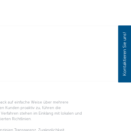
Kontaktieren Sie uns!
dback auf einfache Weise über mehrere
en Kunden proaktiv zu, führen die
erfahren stehen im Einklang mit lokalen und
erten Richtlinien.
zipien Transparenz, Zugänglichkeit,