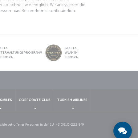
n so schnell wie möglich. Wir analysieren die
ern das Reiseerlebnis kontinuierlich.
STES
BESTES
NTERHALTUNGSPROGRAMM
WLAN IN
 EUROPA
EUROPA
pp
SMILES
CORPORATE CLUB
TURKISH AIRLINES
chte betroffener Personen in der EU
43 0810-222 849