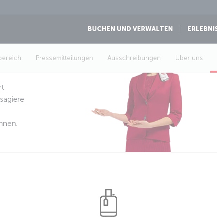
BUCHEN UND VERWALTEN
ERLEBNI
iter
bereich
Pressemitteilungen
Ausschreibungen
Über uns
rt
ssagiere
d
nnen.