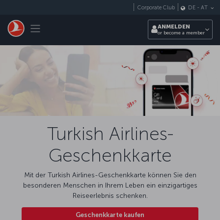
Zum Hauptmenü
Corporate Club
DE
-
AT
Toggle navigation
ANMELDEN
or become a member
Turkish Airlines-
Geschenkkarte
Mit der Turkish Airlines-Geschenkkarte können Sie den
besonderen Menschen in Ihrem Leben ein einzigartiges
Reiseerlebnis schenken.
Geschenkkarte kaufen