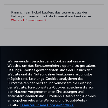
Kann ich ein Ticket kaufen, das teurer ist als der
Betrag auf meiner Turkish-Airlines-Geschenkkarte?
Weitere Informationen
Wenn Sie Fragen zur Turkish
Airlines-Geschenkkarte haben,
besuchen Sie bitte die Seite
Häufig
Wir verwenden verschiedene Cookies auf unserer
gestellte Fragen
.
Website, um das Benutzererlebnis optimal zu gestalten.
Sitzungs-Cookies gewährleisten, dass der Besuch der
Website und die Nutzung ihrer Funktionen reibungslos
Facebook
Twitter
Instagram
YouTube
LinkedIn
TikTok
Blog
Whatsa
möglich sind. Leistungs-Cookies analysieren das
Surfverhalten der Nutzer und verbessern die Leistung
der Website. Funktionalitäts-Cookies speichern die von
BUCHEN
ANGEBOTE
TURKISH
den Nutzern vorgenommenen Einstellungen und
UND
ERLEBNIS
UND
HILFE
AIRLINES
MILES&SMIL
erleichtern dadurch das Surferlebnis. Marketing-Cookies
VERWALTEN
REISEZIELE
HOLIDAYS
ermöglichen relevante Werbung und Social-Media-
Inhalte.
Lesen Sie unsere Cookie-Richtlinie.