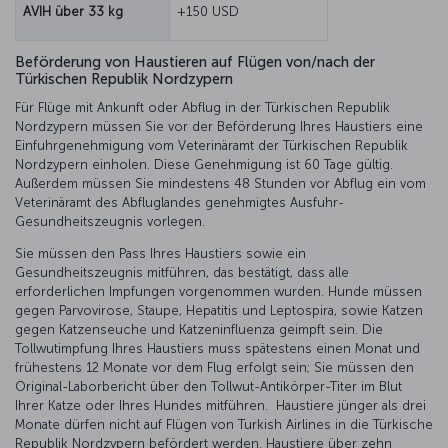
AVIH über 33 kg
+150 USD
Beförderung von Haustieren auf Flügen von/nach der
Türkischen Republik Nordzypern
Für Flüge mit Ankunft oder Abflug in der Türkischen Republik
Nordzypern müssen Sie vor der Beförderung Ihres Haustiers eine
Einfuhrgenehmigung vom Veterinäramt der Türkischen Republik
Nordzypern einholen. Diese Genehmigung ist 60 Tage gültig.
Außerdem müssen Sie mindestens 48 Stunden vor Abflug ein vom
Veterinäramt des Abfluglandes genehmigtes Ausfuhr-
Gesundheitszeugnis vorlegen.
Sie müssen den Pass Ihres Haustiers sowie ein
Gesundheitszeugnis mitführen, das bestätigt, dass alle
erforderlichen Impfungen vorgenommen wurden. Hunde müssen
gegen Parvovirose, Staupe, Hepatitis und Leptospira, sowie Katzen
gegen Katzenseuche und Katzeninfluenza geimpft sein. Die
Tollwutimpfung Ihres Haustiers muss spätestens einen Monat und
frühestens 12 Monate vor dem Flug erfolgt sein; Sie müssen den
Original-Laborbericht über den Tollwut-Antikörper-Titer im Blut
Ihrer Katze oder Ihres Hundes mitführen. Haustiere jünger als drei
Monate dürfen nicht auf Flügen von Turkish Airlines in die Türkische
Republik Nordzypern befördert werden. Haustiere über zehn