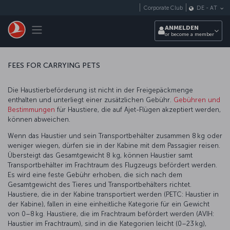
Zum Hauptmenü
Corporate Club
DE
-
AT
Toggle navigation
ANMELDEN
or become a member
FEES FOR CARRYING PETS
Die Haustierbeförderung ist nicht in der Freigepäckmenge
enthalten und unterliegt einer zusätzlichen Gebühr.
Gebühren und
Bestimmungen
für Haustiere, die auf Ajet-Flügen akzeptiert werden,
können abweichen.
Wenn das Haustier und sein Transportbehälter zusammen 8 kg oder
weniger wiegen, dürfen sie in der Kabine mit dem Passagier reisen.
Übersteigt das Gesamtgewicht 8 kg, können Haustier samt
Transportbehälter im Frachtraum des Flugzeugs befördert werden.
Es wird eine feste Gebühr erhoben, die sich nach dem
Gesamtgewicht des Tieres und Transportbehälters richtet.
Haustiere, die in der Kabine transportiert werden (PETC: Haustier in
der Kabine), fallen in eine einheitliche Kategorie für ein Gewicht
von 0–8 kg. Haustiere, die im Frachtraum befördert werden (AVIH:
Haustier im Frachtraum), sind in die Kategorien leicht (0–23 kg),