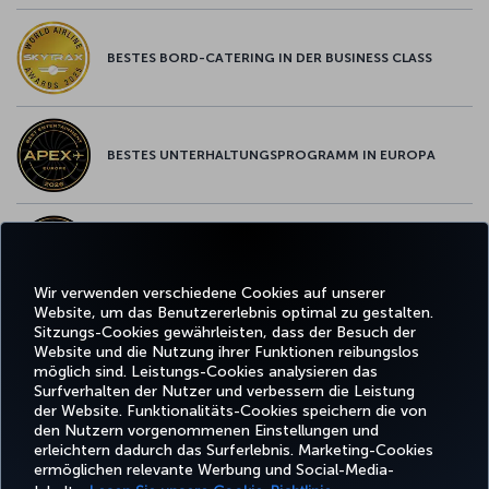
BESTES BORD-CATERING IN DER BUSINESS CLASS
BESTES UNTERHALTUNGSPROGRAMM IN EUROPA
BESTES WLAN IN EUROPA
Wir verwenden verschiedene Cookies auf unserer
Website, um das Benutzererlebnis optimal zu gestalten.
Sitzungs-Cookies gewährleisten, dass der Besuch der
Website und die Nutzung ihrer Funktionen reibungslos
Facebook
Twitter
Instagram
YouTube
LinkedIn
TikTok
Blog
Whatsa
möglich sind. Leistungs-Cookies analysieren das
Surfverhalten der Nutzer und verbessern die Leistung
der Website. Funktionalitäts-Cookies speichern die von
BUCHEN
ANGEBOTE
TURKISH
den Nutzern vorgenommenen Einstellungen und
UND
ERLEBNIS
UND
HILFE
AIRLINES
MILES&SMIL
erleichtern dadurch das Surferlebnis. Marketing-Cookies
VERWALTEN
REISEZIELE
HOLIDAYS
ermöglichen relevante Werbung und Social-Media-