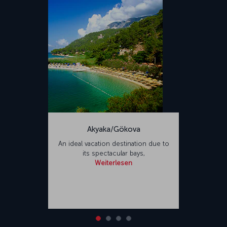
Akyaka/Gökova
An ideal vacation destination due to
its spectacular bays,
Weiterlesen