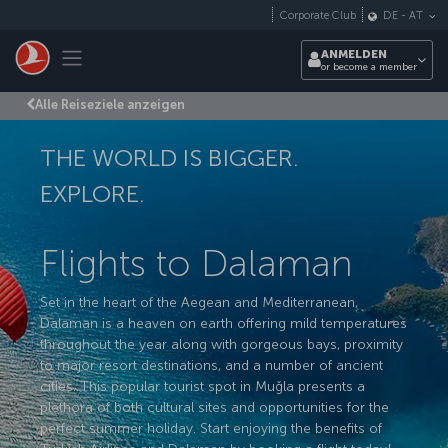
Zum Hauptmenü
Corporate Club
DE
-
AT
Toggle navigation
ANMELDEN
or become a member
Alle Reiseziele anzeigen
THE WORLD IS BIGGER.
EXPLORE.
Flights to Dalaman
Set in the heart of the Aegean and Mediterranean,
Dalaman is a heaven on earth offering mild temperatures
throughout the year along with gorgeous bays, proximity
to major resort destinations, and a number of ancient
cities. This popular tourist spot in Muğla presents a
plethora of both cultural sites and opportunities for the
perfect summer holiday. Start enjoying the benefits of