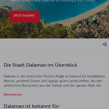
Turkish Airlines and Dalaman by booking a flight today!
Jetzt buchen
Die Stadt Dalaman im Überblick
Dalaman in der türkischen Provinz Muğla ist bekannt für kristallklares
Wasser, goldene Dünen und üppige grüne Landschaften, die den
zahlreichen Besuchern aus der Türkiye und der ganzen Welt, die
nach Dalaman kommen, einen unvergesslichen Urlaub garantieren.
Weiterlesen
Dalaman ist ein ausgezeichneter Ausgangspunkt für Ausflüge an die
Türkische Riviera und verfügt über eine einzigartige Landschaft, die
eine Reihe von Attraktionen bietet. Zu den bekannten
Dalaman ist bekannt für:
Küstenlandschaften der Region – ideal für einen Urlaub am Meer,