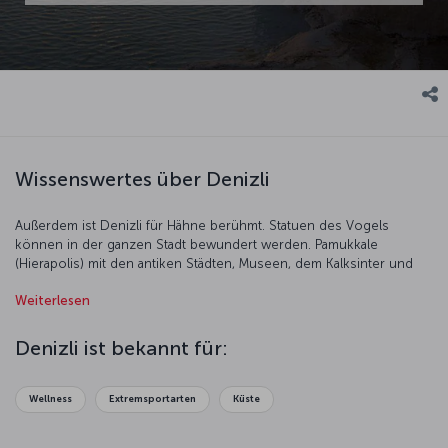
Wissenswertes über Denizli
Außerdem ist Denizli für Hähne berühmt. Statuen des Vogels
können in der ganzen Stadt bewundert werden. Pamukkale
(Hierapolis) mit den antiken Städten, Museen, dem Kalksinter und
den Karawanseraien (Gasthäusern) entlang der türkischen
Weiterlesen
Seidenstraße machen Denizli zu einem bedeutenden Touristenziel.
Denizli ist bekannt für:
Wellness
Extremsportarten
Küste