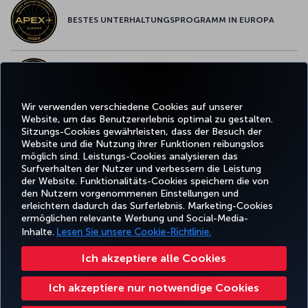
BESTES UNTERHALTUNGSPROGRAMM IN EUROPA
BESTES WLAN IN EUROPA
Wir verwenden verschiedene Cookies auf unserer
Website, um das Benutzererlebnis optimal zu gestalten.
Sitzungs-Cookies gewährleisten, dass der Besuch der
Website und die Nutzung ihrer Funktionen reibungslos
Facebook
Twitter
Instagram
YouTube
LinkedIn
TikTok
Blog
Whatsa
möglich sind. Leistungs-Cookies analysieren das
Surfverhalten der Nutzer und verbessern die Leistung
der Website. Funktionalitäts-Cookies speichern die von
BUCHEN
ANGEBOTE
TURKISH
den Nutzern vorgenommenen Einstellungen und
UND
ERLEBNIS
UND
HILFE
AIRLINES
MILES&SMIL
erleichtern dadurch das Surferlebnis. Marketing-Cookies
VERWALTEN
REISEZIELE
HOLIDAYS
ermöglichen relevante Werbung und Social-Media-
Inhalte.
Lesen Sie unsere Cookie-Richtlinie.
Barrierefreiheit
Impressum
Datenschutz- und Cookie-Richtlinie
Rechtliche Hinweise
Ich akzeptiere alle Cookies
Fluggastrechte
Cookie-Einstellungen ändern
Rechte betroffener Personen in der EU
Ich akzeptiere nur notwendige Cookies
43 0810-222 849