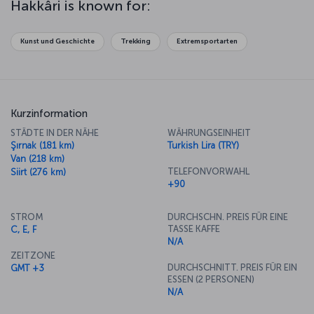
Hakkâri is known for:
Kunst und Geschichte
Trekking
Extremsportarten
Kurzinformation
STÄDTE IN DER NÄHE
WÄHRUNGSEINHEIT
Şırnak (181 km)
Turkish Lira (TRY)
Van (218 km)
TELEFONVORWAHL
Siirt (276 km)
+90
STROM
DURCHSCHN. PREIS FÜR EINE
TASSE KAFFE
C, E, F
N/A
ZEITZONE
DURCHSCHNITT. PREIS FÜR EIN
GMT +3
ESSEN (2 PERSONEN)
N/A