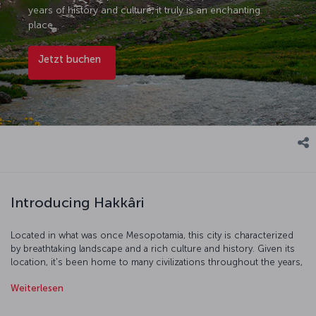
years of history and culture, it truly is an enchanting
place.
Jetzt buchen
Introducing Hakkâri
Located in what was once Mesopotamia, this city is characterized
by breathtaking landscape and a rich culture and history. Given its
location, it's been home to many civilizations throughout the years,
and carries the traces of the Persian, Seljuk, Abbasid, Karakoyunlu,
Weiterlesen
Akkoyunlu and Ottoman Empires. Many parts of the city are under
UNESCO world heritage protection, and its topography and climate
lend themselves to some excellent skiing and extreme sports.