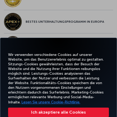
BESTES UNTERHALTUNGSPROGRAMM IN EUROPA
BESTES WLAN IN EUROPA
Wir verwenden verschiedene Cookies auf unserer
Website, um das Benutzererlebnis optimal zu gestalten.
Sitzungs-Cookies gewährleisten, dass der Besuch der
Website und die Nutzung ihrer Funktionen reibungslos
Facebook
Twitter
Instagram
YouTube
LinkedIn
TikTok
Blog
Whatsa
möglich sind. Leistungs-Cookies analysieren das
Surfverhalten der Nutzer und verbessern die Leistung
der Website. Funktionalitäts-Cookies speichern die von
BUCHEN
ANGEBOTE
TURKISH
den Nutzern vorgenommenen Einstellungen und
UND
ERLEBNIS
UND
HILFE
AIRLINES
MILES&SMIL
erleichtern dadurch das Surferlebnis. Marketing-Cookies
VERWALTEN
REISEZIELE
HOLIDAYS
ermöglichen relevante Werbung und Social-Media-
Inhalte.
Lesen Sie unsere Cookie-Richtlinie.
Barrierefreiheit
Impressum
Datenschutz- und Cookie-Richtlinie
Rechtliche Hinweise
Ich akzeptiere alle Cookies