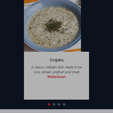
Doğaba
A classic Hakkâri dish made from
rice, wheat, yoghurt and meat
Weiterlesen