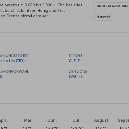
 bereits um 9.000 bis 8.000 v. Chr. besiedelt.
Kunst und Geschichte
dt berühmt für ihren Honig und Käse.
chen Grenze einmal genauer.
Bergwelt
HRUNGSEINHEIT
STROM
kish Lira (TRY)
C, E, F
LEFONVORWAHL
ZEITZONE
0
GMT +3
April
Mai
Juni
Juli
August
Sept
.6 °C
10 °C
13.3 °C
17.2 °C
17.2 °C
13.3 