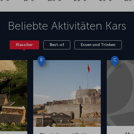
Beliebte Aktivitäten
Kars
Klassiker
Best-of
Essen und Trinken
B
C