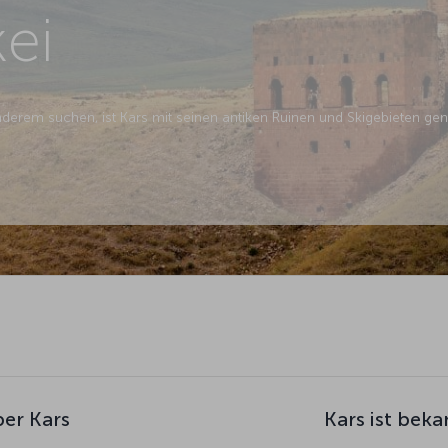
kei
rem suchen, ist Kars mit seinen antiken Ruinen und Skigebieten genau
er Kars
Kars ist beka