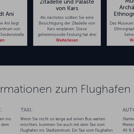
Mu
Zitadelle und Paläste
Archä
von Kars
dt Ani
Ethnogr
Als nächstes sollten Sie eine
he Ani liegt
Besichtigung der Zitadelle von
Das Museum 
entrum von
Kars einplanen. Diese
Ethnograph
 Seidenstraße
geheimnisvolle Festung hat drei
Sehe
sen
Weiterlesen
We
ormationen zum Flughafen 
:
TAXI:
AUT
fen ins
Wenn Sie nicht so lange auf einen Bus warten
Starte
t dem
möchten, kommen Sie auch mit dem Taxi vom
Mieten
Flughafen ins Stadtzentrum. Ein Taxi vom Flughafen
40 % E