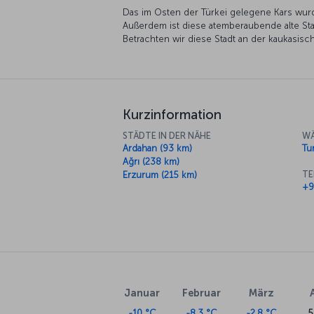
Das im Osten der Türkei gelegene Kars wurde
Außerdem ist diese atemberaubende alte Sta
Betrachten wir diese Stadt an der kaukasis
Kurzinformation
STÄDTE IN DER NÄHE
WÄ
Ardahan (93 km)
Tur
Ağrı (238 km)
TE
Erzurum (215 km)
+9
Januar
Februar
März
-10 °C
-8.3 °C
-2.8 °C
5