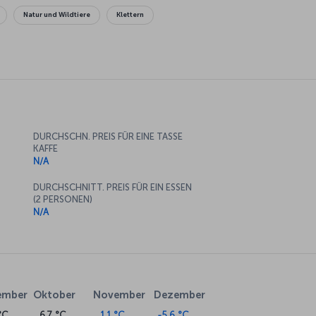
Natur und Wildtiere
Klettern
DURCHSCHN. PREIS FÜR EINE TASSE
KAFFE
N/A
DURCHSCHNITT. PREIS FÜR EIN ESSEN
(2 PERSONEN)
N/A
ember
Oktober
November
Dezember
°C
6.7 °C
1.1 °C
-5.6 °C