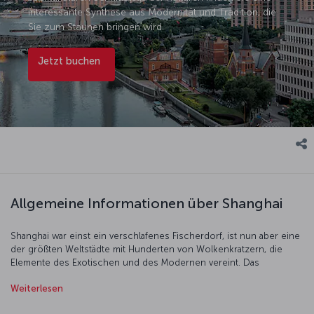
interessante Synthese aus Modernität und Tradition, die
Sie zum Staunen bringen wird.
Jetzt buchen
Allgemeine Informationen über Shanghai
Shanghai war einst ein verschlafenes Fischerdorf, ist nun aber eine
der größten Weltstädte mit Hunderten von Wolkenkratzern, die
Elemente des Exotischen und des Modernen vereint. Das
Shanghai-Museum ist ein Museum von Weltrang, und das
Weiterlesen
Stadtplanungsmuseum ist ebenso faszinierend. Vielleicht möchten
Sie aber auch im Chen Xiang Ge-Tempel oder dem Jadebuddha-