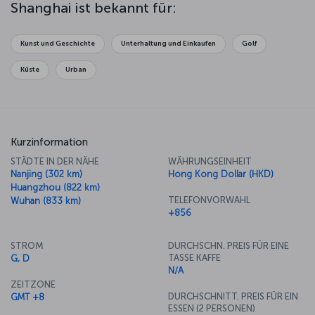
Tempel inneren Frieden finden. Anschließend können Sie in 50
Shanghai ist bekannt für:
Moganshan Road die Gegenwartskunst der Stadt erkunden. Wenn
Sie beim Essen einen spektakulären Blick genießen möchten, ist
das Drehrestaurant des berühmten Fernsehturms Oriental Pearl
Kunst und Geschichte
Unterhaltung und Einkaufen
Golf
Tower in 267 Metern Höhe genau das Richtige.
Küste
Urban
Kurzinformation
STÄDTE IN DER NÄHE
WÄHRUNGSEINHEIT
Nanjing (302 km)
Hong Kong Dollar (HKD)
Huangzhou (822 km)
TELEFONVORWAHL
Wuhan (833 km)
+856
STROM
DURCHSCHN. PREIS FÜR EINE
TASSE KAFFE
G, D
N/A
ZEITZONE
DURCHSCHNITT. PREIS FÜR EIN
GMT +8
ESSEN (2 PERSONEN)