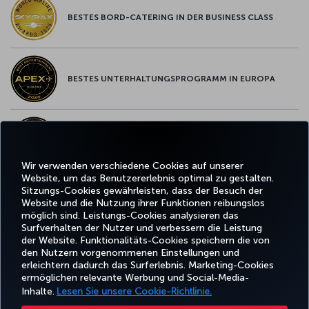
BESTES BORD-CATERING IN DER BUSINESS CLASS
BESTES UNTERHALTUNGSPROGRAMM IN EUROPA
BESTES WLAN IN EUROPA
Wir verwenden verschiedene Cookies auf unserer
Website, um das Benutzererlebnis optimal zu gestalten.
Sitzungs-Cookies gewährleisten, dass der Besuch der
Website und die Nutzung ihrer Funktionen reibungslos
Facebook
Twitter
Instagram
YouTube
LinkedIn
TikTok
Blog
Whatsa
möglich sind. Leistungs-Cookies analysieren das
Surfverhalten der Nutzer und verbessern die Leistung
der Website. Funktionalitäts-Cookies speichern die von
BUCHEN
ANGEBOTE
TURKISH
den Nutzern vorgenommenen Einstellungen und
UND
ERLEBNIS
UND
HILFE
AIRLINES
MILES&SMIL
erleichtern dadurch das Surferlebnis. Marketing-Cookies
VERWALTEN
REISEZIELE
HOLIDAYS
ermöglichen relevante Werbung und Social-Media-
Inhalte.
Lesen Sie unsere Cookie-Richtlinie.