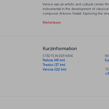
Venice was an artistic and cultural center 
instrumental in the development of classic
composer Antonio Vivaldi. Exploring the stre
Enjoy the stunning views of the Grand Canal 
Weiterlesen
you might just hear the sounds of Vivaldi's 
can't leave Venice without taking a ride in 
and the authentic Venetian atmosphere. The
sunsets before enjoying a romantic meal and t
a perfect end.
Kurzinformation
STÄDTE IN DER NÄHE
WÄ
Padova (48 km)
Eu
Treviso (37 km)
TE
Verona (112 km)
+3