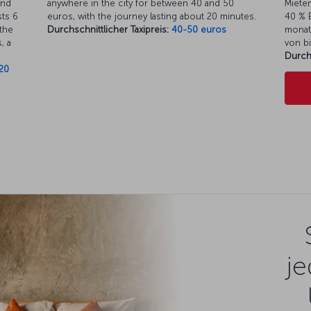
and
anywhere in the city for between 40 and 50
Mieten
ts 6
euros, with the journey lasting about 20 minutes.
40 % E
the
Durchschnittlicher Taxipreis:
40-50 euros
monat
, a
von bi
Durch
20
je