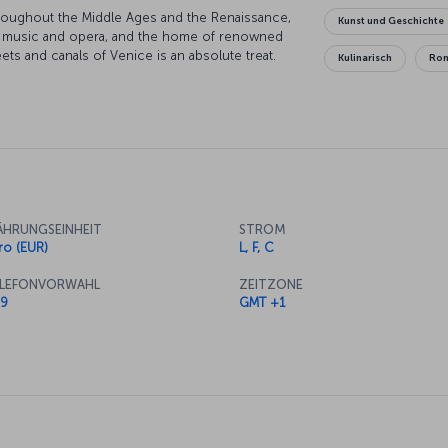
throughout the Middle Ages and the Renaissance,
Kunst und Geschichte
al music and opera, and the home of renowned
ets and canals of Venice is an absolute treat.
Kulinarisch
Rom
as you walk over the iconic Rialto Bridge, and
Four Seasons floating on the air. Of course, you
a gondola, so hop on board and enjoy the canals
n be sure to catch the stunning Venetian
he city's fantastic cuisine, to bring the day to
HRUNGSEINHEIT
STROM
ro (EUR)
L, F, C
LEFONVORWAHL
ZEITZONE
9
GMT +1