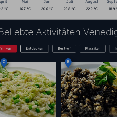
April
Mai
Juni
Juli
August
Sept
2.2 °C
16.7 °C
20.6 °C
22.8 °C
22.2 °C
18.9 
Beliebte Aktivitäten
Venedi
Trinken
Entdecken
Best-of
Klassiker
I
C
B