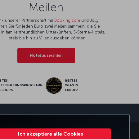
Meilen
nk unserer Partnerschaft mit
Booking.com
und Jolly
nen Sie für jeden Euro zwei Meilen sammeln, die Sie
l in familienfreundlichen Unterkünften, 5-Sterne-Hotels,
Hotels bis hin zu Villen ausgeben können.
Hotel auswählen
STES
BESTES
NTERHALTUNGSPROGRAMM
WLAN IN
 EUROPA
EUROPA
pp
Ich akzeptiere alle Cookies
SMILES
CORPORATE CLUB
TURKISH AIRLINES