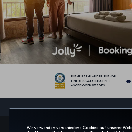
DIE MEISTEN LÄNDER, DIE VON
EINER FLUGGESELLSCHAFT
ANGEFLOGEN WERDEN
BUCHEN UND VERWALTEN
ERLEBNIS
ANGE
Wir verwenden verschiedene Cookies auf unserer Websi