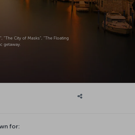
, "The City of Masks", "The Floating
tic getaway.
wn for: