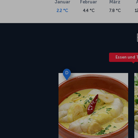
Januar
Februar
März
2.2 °C
4.4 °C
7.8 °C
1
Essen und 
D