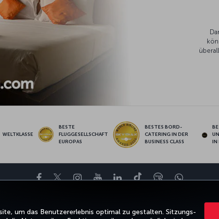
Da
kön
überal
BESTE
BESTES BORD-
BE
WELTKLASSE
FLUGGESELLSCHAFT
CATERING IN DER
U
EUROPAS
BUSINESS CLASS
IN
Facebook
Twitter
Instagram
YouTube
LinkedIn
TikTok
Blog
Whatsa
BOTE UND REISEZIELE
HILFE
TURKISH AIRLINES HOLIDAYS
MILES&
te, um das Benutzererlebnis optimal zu gestalten. Sitzungs-