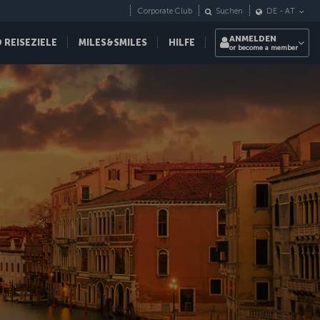
Corporate Club
Suchen
DE
-
AT
ANMELDEN
REISEZIELE
MILES&SMILES
HILFE
or become a member