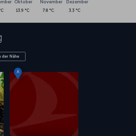
ember
Oktober
November
Dezember
°C
13.9 °C
7.8 °C
3.3 °C
g
n der Nähe
A