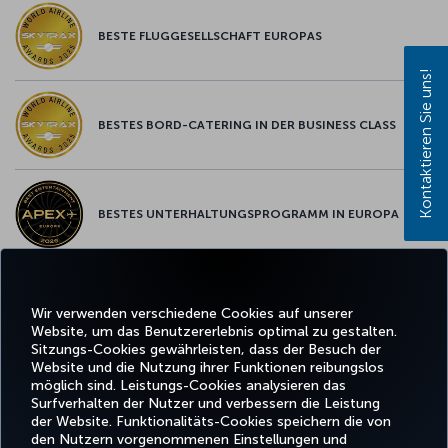
BESTE FLUGGESELLSCHAFT EUROPAS
Kontaktieren Sie uns!
BESTES BORD-CATERING IN DER BUSINESS CLASS
BESTES UNTERHALTUNGSPROGRAMM IN EUROPA
BESTES WLAN IN EUROPA
Wir verwenden verschiedene Cookies auf unserer
Website, um das Benutzererlebnis optimal zu gestalten.
Sitzungs-Cookies gewährleisten, dass der Besuch der
Website und die Nutzung ihrer Funktionen reibungslos
möglich sind. Leistungs-Cookies analysieren das
Surfverhalten der Nutzer und verbessern die Leistung
Facebook
Twitter
Instagram
YouTube
LinkedIn
TikTok
Blog
Whatsa
der Website. Funktionalitäts-Cookies speichern die von
den Nutzern vorgenommenen Einstellungen und