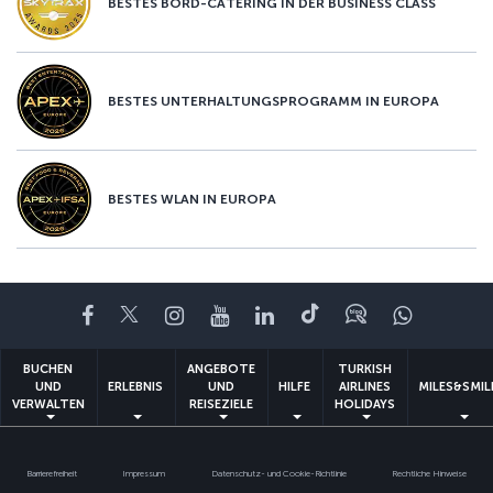
BESTES BORD-CATERING IN DER BUSINESS CLASS
BESTES UNTERHALTUNGSPROGRAMM IN EUROPA
BESTES WLAN IN EUROPA
Facebook
Twitter
Instagram
YouTube
LinkedIn
TikTok
Blog
Whatsa
BUCHEN
ANGEBOTE
TURKISH
UND
ERLEBNIS
UND
HILFE
AIRLINES
MILES&SMIL
VERWALTEN
REISEZIELE
HOLIDAYS
Barrierefreiheit
Impressum
Datenschutz- und Cookie-Richtlinie
Rechtliche Hinweise