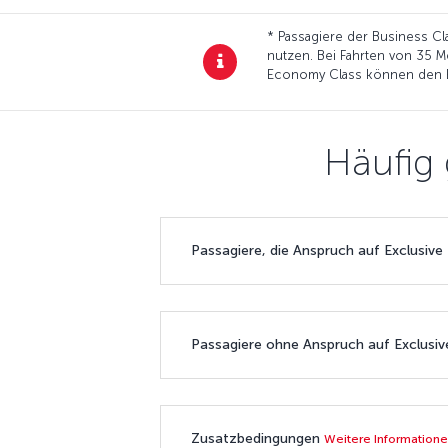
* Passagiere der Business Cl
nutzen. Bei Fahrten von 35 M
Economy Class können den E
Häufig 
Passagiere, die Anspruch auf Exclusive
Passagiere ohne Anspruch auf Exclusiv
Zusatzbedingungen
Weitere Information