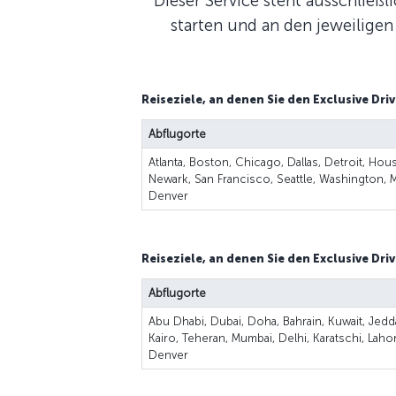
Dieser Service steht ausschließ
starten und an den jeweiligen
Reiseziele, an denen Sie den Exclusive D
Abflugorte
Atlanta, Boston, Chicago, Dallas, Detroit, Ho
Newark, San Francisco, Seattle, Washington, 
Denver
Reiseziele, an denen Sie den Exclusive D
Abflugorte
Abu Dhabi, Dubai, Doha, Bahrain, Kuwait, Jed
Kairo, Teheran, Mumbai, Delhi, Karatschi, Lahor
Denver