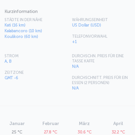
Kurzinformation
STÄDTE IN DER NÄHE
WÄHRUNGSEINHEIT
Kati (16 km)
US Dollar (USD)
Kalabancoro (10 km)
TELEFONVORWAHL
Koulikoro (60 km)
+1
STROM
DURCHSCHN. PREIS FÜR EINE
TASSE KAFFE
A, B
N/A
ZEITZONE
DURCHSCHNITT. PREIS FÜR EIN
GMT -6
ESSEN (2 PERSONEN)
N/A
Januar
Februar
März
April
25 °C
27.8 °C
30.6 °C
32.2 °C