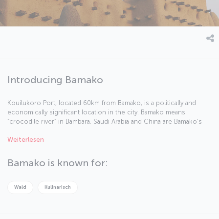
Introducing Bamako
Kouilukoro Port, located 60km from Bamako, is a politically and
economically significant location in the city. Bamako means
“crocodile river” in Bambara. Saudi Arabia and China are Bamako’s
two major investors. It is not uncommon to see cattle wandering
Weiterlesen
through the streets and the city is renowned for its musical
culture. Let’s take a closer look at Bamako.
Bamako is known for:
Wald
Kulinarisch