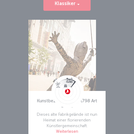
Klassiker
Kunstbezirk Dashanzi (798 Art
Zone)
Dieses alte Fabrikgelände ist nun
Heimat einer florierenden
Künstlergemeinschaft.
Weiterlesen