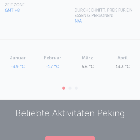
ZEITZONE
DURCHSCHNITT. PREIS FÜR EIN
GMT +8
ESSEN (2 PERSONEN)
N/A
Januar
Februar
März
April
-3.9 °C
-1.7 °C
5.6 °C
13.3 °C
Beliebte Aktivitäten
Peking