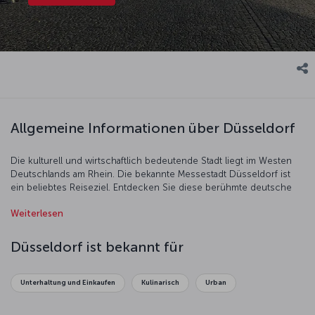
Allgemeine Informationen über Düsseldorf
Die kulturell und wirtschaftlich bedeutende Stadt liegt im Westen
Deutschlands am Rhein. Die bekannte Messestadt Düsseldorf ist
ein beliebtes Reiseziel. Entdecken Sie diese berühmte deutsche
Stadt, die Reisende mit ihrer modernen Architektur, Geschichte
Weiterlesen
und Kultur begeistert.
Düsseldorf ist bekannt für
Unterhaltung und Einkaufen
Kulinarisch
Urban