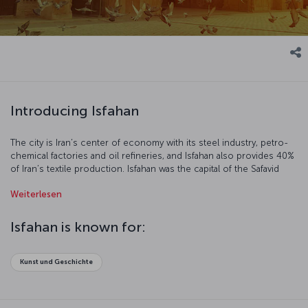
Introducing Isfahan
The city is Iran’s center of economy with its steel industry, petro-
chemical factories and oil refineries, and Isfahan also provides 40%
of Iran’s textile production. Isfahan was the capital of the Safavid
dynasty, and you can see traces of this civilization throughout the
Weiterlesen
city. As you stroll through the streets of this multicultural city,
where Islam, Christianity, Judaism and Mazdeism are all practiced,
you will sense you are in the right place to discover Iran’s cultural
Isfahan is known for:
background.
Kunst und Geschichte