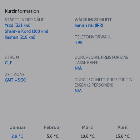
Kurzinformation
STÄDTE IN DER NÄHE
WÄHRUNGSEINHEIT
Yazd (321 km)
Iranian rial (IRR)
Shahr-e Kord (100 km)
TELEFONVORWAHL
Kashan (216 km)
+98
STROM
DURCHSCHN. PREIS FÜR EINE
TASSE KAFFE
C, F
N/A
ZEITZONE
DURCHSCHNITT. PREIS FÜR EIN
GMT +3:30
ESSEN (2 PERSONEN)
N/A
Januar
Februar
März
April
2.8 °C
5.6 °C
10.6 °C
15.6 °C