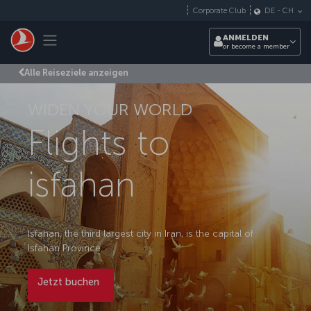
Zum Hauptmenü
Corporate Club
DE
-
CH
Toggle navigation
ANMELDEN
or become a member
Alle Reiseziele anzeigen
WIDEN YOUR WORLD
Flights to
isfahan
Isfahan, the third largest city in Iran, is the capital of
Isfahan Province.
Jetzt buchen