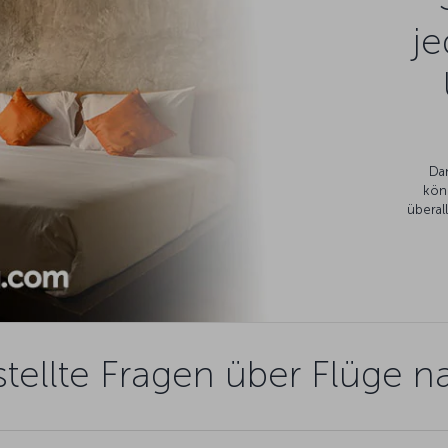
je
Da
kön
überal
tellte Fragen über Flüge n