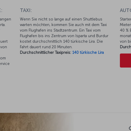
:
TAXI:
AUT
langen
Wenn Sie nicht so lange auf einen Shuttlebus
Starte
rta.
warten möchten, kommen Sie auch mit dem Taxi
Mieten
r
vom Flughafen ins Stadtzentrum. Ein Taxi vom
40 % E
Flughafen bis ins Zentrum von Isparta und Burdur
monat
auert
kostet durchschnittlich 140 türkische Lira. Die
von bi
 von
Fahrt dauert rund 20 Minuten.
Durch
Durchschnittlicher Taxipreis:
140 türkische Lira
 vom
ervice