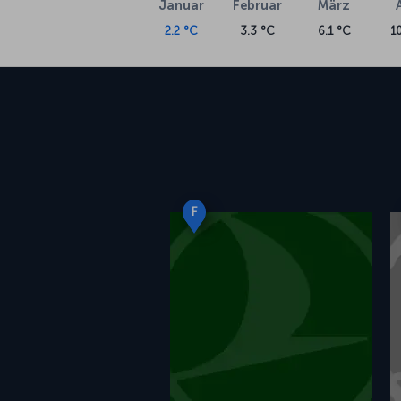
Januar
Februar
März
2.2 °C
3.3 °C
6.1 °C
1
F