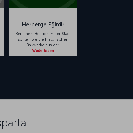
Herberge Eğirdir
Bei einem Besuch in der Stadt
sollten Sie die historischen
e
Bauwerke aus der
Weiterlesen
parta