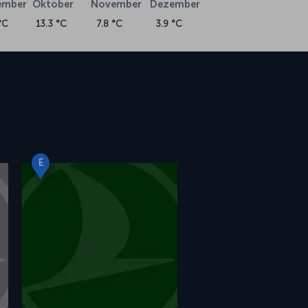
ember
Oktober
November
Dezember
°C
13.3 °C
7.8 °C
3.9 °C
E