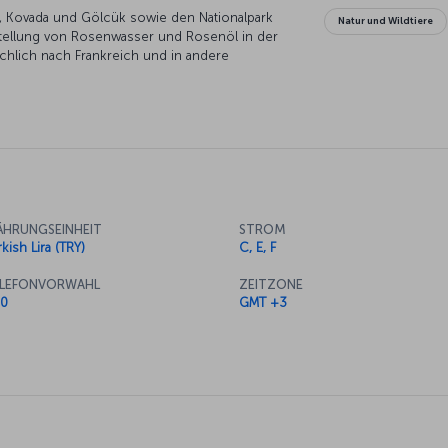
, Kovada und Gölcük sowie den Nationalpark
Natur und Wildtiere
erstellung von Rosenwasser und Rosenöl in der
ächlich nach Frankreich und in andere
en Osten verkauft. Diese faszinierende Stadt
nde begeistern.
HRUNGSEINHEIT
STROM
kish Lira (TRY)
C, E, F
LEFONVORWAHL
ZEITZONE
0
GMT +3