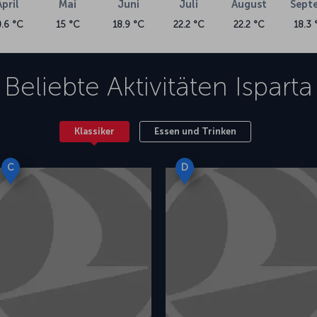
April
Mai
Juni
Juli
August
Sept
0.6 °C
15 °C
18.9 °C
22.2 °C
22.2 °C
18.3 
Beliebte Aktivitäten
Isparta
Klassiker
Essen und Trinken
C
D