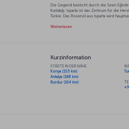
Die Gegend besticht durch die Seen Eğirdir
Kızıldağı. Isparta ist das Zentrum für die H
Türkei. Das Rosenöl aus Isparta wird haupts
europäische Länder, in die USA und den Nah
Weiterlesen
wird sowohl Natur- als auch Geschichtsfreu
Kurzinformation
STÄDTE IN DER NÄHE
WÄ
Konya (153 km)
Tur
Antalya (188 km)
TE
Burdur (164 km)
+9