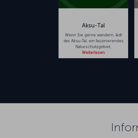
Aksu-Tal
Wenn Sie gerne wandern, lädt
das Aksu-Tal, ein faszinierendes
Naturschutzgebiet,
Weiterlesen
Info