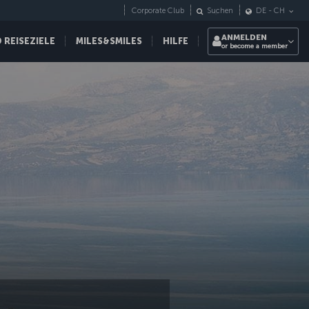
Corporate Club
Suchen
DE
-
CH
ANMELDEN
REISEZIELE
MILES&SMILES
HILFE
or become a member