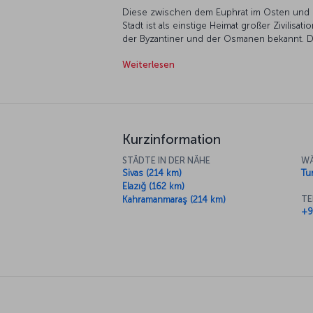
Diese zwischen dem Euphrat im Osten und 
Stadt ist als einstige Heimat großer Zivilisat
der Byzantiner und der Osmanen bekannt. Di
berühmten Cuisine ist ein wichtiges Urlaubsz
Weiterlesen
Kurzinformation
STÄDTE IN DER NÄHE
WÄ
Sivas (214 km)
Tur
Elazığ (162 km)
TE
Kahramanmaraş (214 km)
+9