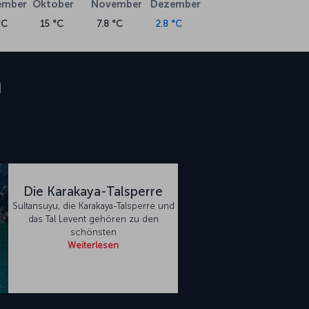
ember
Oktober
November
Dezember
°C
15 °C
7.8 °C
2.8 °C
a
Die Karakaya-Talsperre
Sultansuyu, die Karakaya-Talsperre und
das Tal Levent gehören zu den
schönsten
Weiterlesen