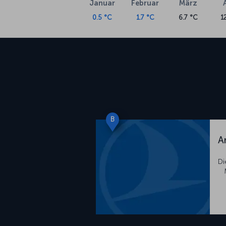
Januar
Februar
März
0.5 °C
1.7 °C
6.7 °C
1
B
A
Di