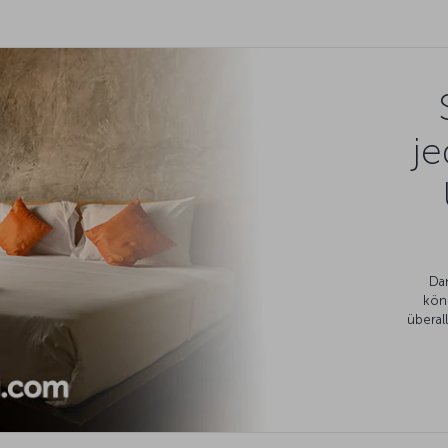
je
Da
kön
überal