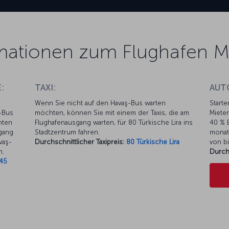
mationen zum Flughafen M
:
TAXI:
AUT
Wenn Sie nicht auf den Havaş-Bus warten
Starte
ş-Bus
möchten, können Sie mit einem der Taxis, die am
Mieten
hten
Flughafenausgang warten, für 80 Türkische Lira ins
40 % E
ngang
Stadtzentrum fahren.
monat
vaş-
Durchschnittlicher Taxipreis:
80 Türkische Lira
von bi
n.
Durch
45