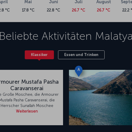
April
Mai
Juni
Juli
August
Sept
2.8 °C
17.8 °C
22.8 °C
26.7 °C
26.7 °C
22.2 
Beliebte Aktivitäten
Malaty
Klassiker
Essen und Trinken
A
rmourer Mustafa Pasha
Caravanserai
e Große Moschee, die Armourer
Mustafa Pasha Caravanserai, die
Herrscher Sunallah Moschee
Weiterlesen