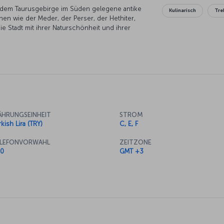
dem Taurusgebirge im Süden gelegene antike
Kulinarisch
Tre
ionen wie der Meder, der Perser, der Hethiter,
e Stadt mit ihrer Naturschönheit und ihrer
iel.
HRUNGSEINHEIT
STROM
kish Lira (TRY)
C, E, F
LEFONVORWAHL
ZEITZONE
0
GMT +3