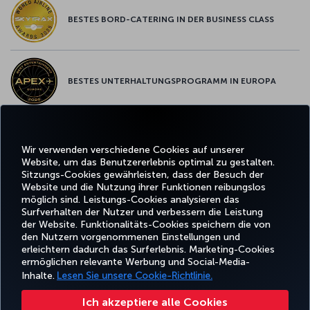
BESTES BORD-CATERING IN DER BUSINESS CLASS
BESTES UNTERHALTUNGSPROGRAMM IN EUROPA
BESTES WLAN IN EUROPA
Wir verwenden verschiedene Cookies auf unserer
Website, um das Benutzererlebnis optimal zu gestalten.
Sitzungs-Cookies gewährleisten, dass der Besuch der
Website und die Nutzung ihrer Funktionen reibungslos
möglich sind. Leistungs-Cookies analysieren das
Surfverhalten der Nutzer und verbessern die Leistung
Facebook
Twitter
Instagram
YouTube
LinkedIn
TikTok
Blog
Whatsa
der Website. Funktionalitäts-Cookies speichern die von
den Nutzern vorgenommenen Einstellungen und
erleichtern dadurch das Surferlebnis. Marketing-Cookies
BUCHEN
ANGEBOTE
TURKISH
UND
ERLEBNIS
UND
HILFE
AIRLINES
MILES&SMIL
ermöglichen relevante Werbung und Social-Media-
VERWALTEN
REISEZIELE
HOLIDAYS
Inhalte.
Lesen Sie unsere Cookie-Richtlinie.
Ich akzeptiere alle Cookies