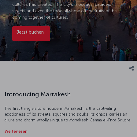
cultures has created. The city’s mosques, palaces,
streets and even the food all show off the fruits of this
coming together of cultures.
Jetzt buchen
Introducing Marrakesh
The first thing visitors notice in Marrakesh is the captivating
exoticness of its streets, squares and souks. Its chaos carries an
allure and charm wholly unique to Marrakesh. Jemaa el-Fnaa Square
and Koutoubia Mosque are different worlds by day and night. The
Weiterlesen
architecture, especially the elaborately decorated palaces,