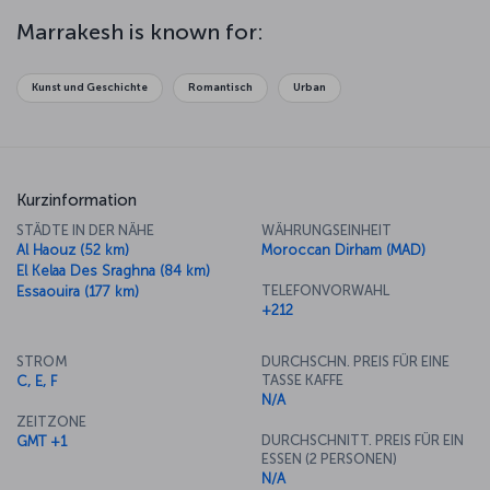
mosques and houses, is another striking feature of Marrakesh. The
city is a major gateway for people going to cities like Essaouira and
Marrakesh is known for:
into the Sahara Desert, and it’s also the ideal place to try the
fantastic flavors of Moroccan cuisine.
Kunst und Geschichte
Romantisch
Urban
Kurzinformation
STÄDTE IN DER NÄHE
WÄHRUNGSEINHEIT
Al Haouz (52 km)
Moroccan Dirham (MAD)
El Kelaa Des Sraghna (84 km)
TELEFONVORWAHL
Essaouira (177 km)
+212
STROM
DURCHSCHN. PREIS FÜR EINE
TASSE KAFFE
C, E, F
N/A
ZEITZONE
DURCHSCHNITT. PREIS FÜR EIN
GMT +1
ESSEN (2 PERSONEN)
N/A