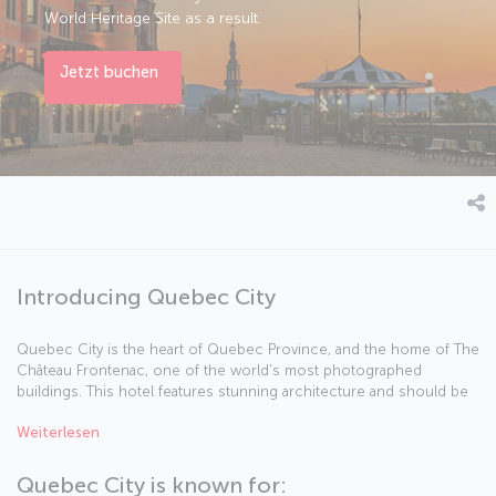
World Heritage Site as a result.
Jetzt buchen
Introducing Quebec City
Quebec City is the heart of Quebec Province, and the home of The
Château Frontenac, one of the world's most photographed
buildings. This hotel features stunning architecture and should be
one of the first stops on your journey. Afterwards, be sure to see
Weiterlesen
Old Quebec and the magnificent Cathedral-Basilica of Notre-Dame
de Québec. Art lovers should be sure to stop by the Musée
National des Beaux-arts du Québec. For a spot of shopping,
Quebec City is known for: