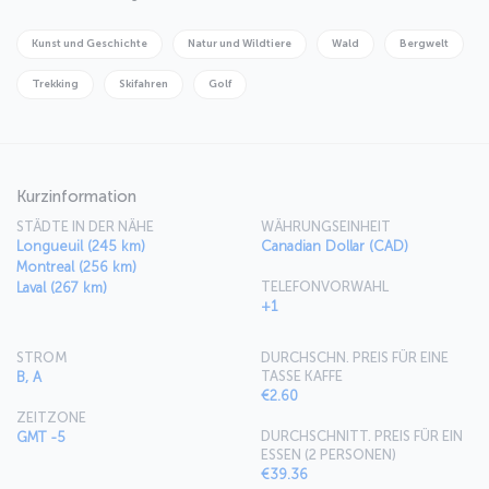
wander the romantic streets of Petit Champlain. Finally, don’t forget
to make time for Île d'Orléans and the stunning Montmorency Park,
which has an even bigger waterfall than Niagara Falls.
Kunst und Geschichte
Natur und Wildtiere
Wald
Bergwelt
Trekking
Skifahren
Golf
Kurzinformation
STÄDTE IN DER NÄHE
WÄHRUNGSEINHEIT
Longueuil (245 km)
Canadian Dollar (CAD)
Montreal (256 km)
TELEFONVORWAHL
Laval (267 km)
+1
STROM
DURCHSCHN. PREIS FÜR EINE
TASSE KAFFE
B, A
€2.60
ZEITZONE
DURCHSCHNITT. PREIS FÜR EIN
GMT -5
ESSEN (2 PERSONEN)
€39.36