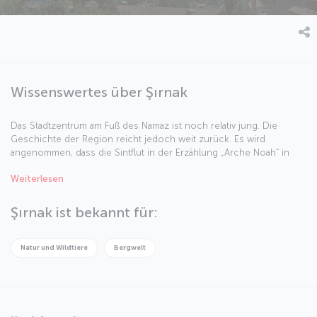
Wissenswertes über Şırnak
Das Stadtzentrum am Fuß des Namaz ist noch relativ jung. Die
Geschichte der Region reicht jedoch weit zurück. Es wird
angenommen, dass die Sintflut in der Erzählung „Arche Noah“ in
Şırnak geschah und daher der Name „Noahs Stadt“ entstammt.
Weiterlesen
Şırnak ist eine beeindruckende Stadt, die die Gründung unzähliger
Zivilisationen in Mesopotamien, Persien und Anatolien miterlebt hat.
Sehen wir uns diese Stadt einmal genauer an ...
Şırnak ist bekannt für:
Natur und Wildtiere
Bergwelt