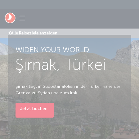
Zum Hauptmenü
Toggle navigation
Alle Reiseziele anzeigen
WIDEN YOUR WORLD
Şırnak, Türkei
Şırnak liegt in Südostanatolien in der Türkei, nahe der
Grenze zu Syrien und zum Irak.
Jetzt buchen