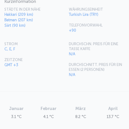
Kurzinformation
STÄDTE IN DER NÄHE
WÄHRUNGSEINHEIT
Hakkari (209 km)
Turkish Lira (TRY)
Batman (207 km)
TELEFONVORWAHL
Siirt (90 km)
+90
STROM
DURCHSCHN. PREIS FÜR EINE
TASSE KAFFE
C, E, F
N/A
ZEITZONE
DURCHSCHNITT. PREIS FÜR EIN
GMT +3
ESSEN (2 PERSONEN)
N/A
Januar
Februar
März
April
3.1 °C
4.1 °C
8.2 °C
13.7 °C