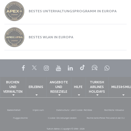
BESTES UNTERHALTUNGSPROGRAMM IN EUROPA
BESTES WLAN IN EUROPA
Facebook
Twitter
Instagram
YouTube
LinkedIn
TikTok
Blog
Whatsa
BUCHEN
ANGEBOTE
TURKISH
UND
ERLEBNIS
UND
HILFE
AIRLINES
MILES&SMIL
VERWALTEN
REISEZIELE
HOLIDAYS
Barrierefreiheit
Impressum
Datenschutz- und Cookie-Richtlinie
Rechtliche Hinweise
Fluggastrechte
Cookie-Einstellungen ändern
Rechte betroffener Personen in der EU
Turkish Airlines Copyright © 1996–2026