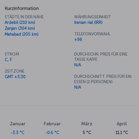
Kurzinformation
STÄDTE IN DER NÄHE
WÄHRUNGSEINHEIT
Ardebil (210 km)
Iranian rial (IRR)
Zanjan (304 km)
TELEFONVORWAHL
Mahabad (205 km)
+98
STROM
DURCHSCHN. PREIS FÜR EINE
TASSE KAFFE
C, F
N/A
ZEITZONE
DURCHSCHNITT. PREIS FÜR EIN
GMT +3:30
ESSEN (2 PERSONEN)
N/A
Januar
Februar
März
April
-3.3 °C
-0.6 °C
5 °C
11.1 °C