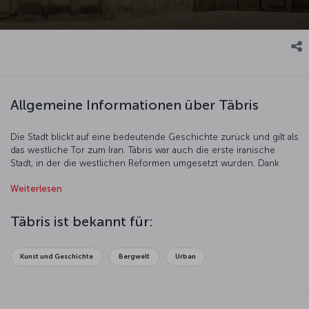
Allgemeine Informationen über Täbris
Die Stadt blickt auf eine bedeutende Geschichte zurück und gilt als
das westliche Tor zum Iran. Täbris war auch die erste iranische
Stadt, in der die westlichen Reformen umgesetzt wurden. Dank
ihrer Lage an der Seidenstraße war Täbris die am weitesten
Weiterlesen
entwickelte Stadt des Iran. Täbris war Geburtsort des Mystikers
Schams-e Tabrizi und wird die „Mutter Aserbaidschans“ genannt.
Täbris ist bekannt für:
Kunst und Geschichte
Bergwelt
Urban