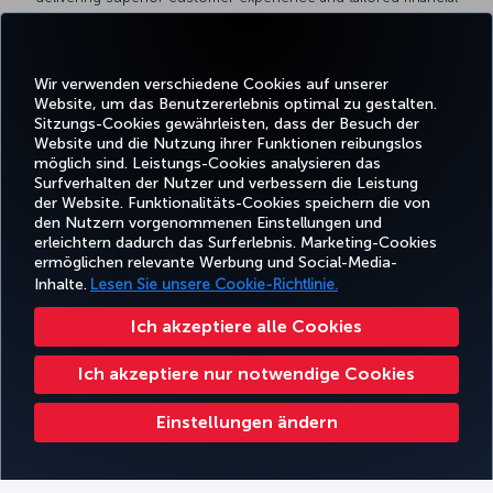
solutions. Security Bank continues to grow its digital and
loyalty offerings, making it a valuable partner for programs such
as airline miles redemption, where cardholders can enjoy
seamless and rewarding travel experiences.
Wir verwenden verschiedene Cookies auf unserer
Website, um das Benutzererlebnis optimal zu gestalten.
Through the partnership with Security Bank, 10.000
Sitzungs-Cookies gewährleisten, dass der Besuch der
BetterBanking Rewards Points are worth 734 Miles&Smiles
Website und die Nutzung ihrer Funktionen reibungslos
Miles.
möglich sind. Leistungs-Cookies analysieren das
Surfverhalten der Nutzer und verbessern die Leistung
For more information please visit the
website
.
der Website. Funktionalitäts-Cookies speichern die von
den Nutzern vorgenommenen Einstellungen und
erleichtern dadurch das Surferlebnis. Marketing-Cookies
ermöglichen relevante Werbung und Social-Media-
Inhalte.
Lesen Sie unsere Cookie-Richtlinie.
Ich akzeptiere alle Cookies
Auch im Ausland nicht auf
besondere Vorzugsrechte
Ich akzeptiere nur notwendige Cookies
verzichten
Einstellungen ändern
Facebook
Twitter
Instagram
YouTube
LinkedIn
TikTok
Blog
Whatsa