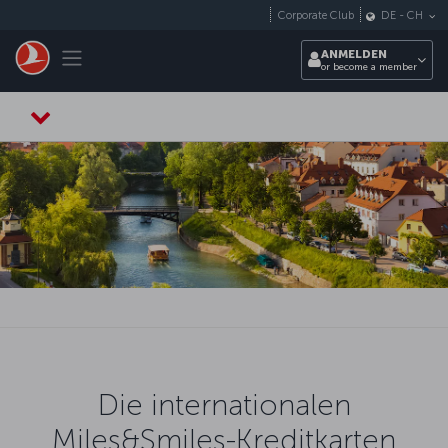
Zum Hauptmenü
Corporate Club
DE
-
CH
Toggle navigation
ANMELDEN
or become a member
Die internationalen
Miles&Smiles-Kreditkarten