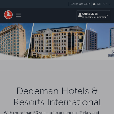
Zum Hauptmenü
Corporate Club
DE
-
CH
Toggle navigation
ANMELDEN
or become a member
Dedeman Hotels &
Resorts International
With more than 50 years of experience in Turkey and