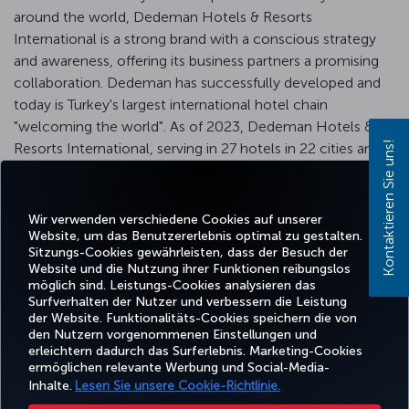
around the world, Dedeman Hotels & Resorts
International is a strong brand with a conscious strategy
and awareness, offering its business partners a promising
collaboration. Dedeman has successfully developed and
today is Turkey's largest international hotel chain
"welcoming the world". As of 2023, Dedeman Hotels &
Kontaktieren Sie uns!
Resorts International, serving in 27 hotels in 22 cities and 3
countries, welcomes its valued guests with Dedeman
privileges and introduces them to "Traditional Dedeman
Hospitality".
Wir verwenden verschiedene Cookies auf unserer
Website, um das Benutzererlebnis optimal zu gestalten.
Sitzungs-Cookies gewährleisten, dass der Besuch der
Website und die Nutzung ihrer Funktionen reibungslos
möglich sind. Leistungs-Cookies analysieren das
Surfverhalten der Nutzer und verbessern die Leistung
Facebook
Twitter
Instagram
YouTube
LinkedIn
TikTok
Blog
Whatsa
der Website. Funktionalitäts-Cookies speichern die von
den Nutzern vorgenommenen Einstellungen und
erleichtern dadurch das Surferlebnis. Marketing-Cookies
BUCHEN
ANGEBOTE
TURKISH
ermöglichen relevante Werbung und Social-Media-
UND
ERLEBNIS
UND
HILFE
AIRLINES
MILES&SMIL
VERWALTEN
REISEZIELE
HOLIDAYS
Inhalte.
Lesen Sie unsere Cookie-Richtlinie.