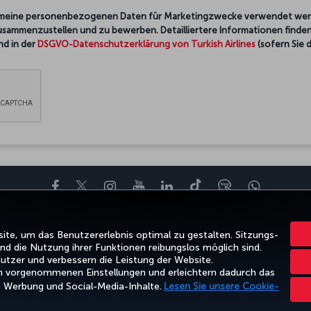
ss meine personenbezogenen Daten für Marketingzwecke verwendet wer
sammenzustellen und zu bewerben. Detailliertere Informationen finden 
d in der
DSGVO-Datenschutzerklärung von Turkish Airlines
(sofern Sie 
Facebook
Twitter
Instagram
YouTube
LinkedIn
TikTok
Blog
Whatsa
BOTE UND REISEZIELE
HILFE
TURKISH AIRLINES HOLIDAYS
MILES&
te, um das Benutzererlebnis optimal zu gestalten. Sitzungs-
d die Nutzung ihrer Funktionen reibungslos möglich sind.
utzer und verbessern die Leistung der Website.
rn vorgenommenen Einstellungen und erleichtern dadurch das
e Werbung und Social-Media-Inhalte.
Lesen Sie unsere Cookie-
Cookie-Richtlinie
Rechtliche Hinweise
Fluggastrechte
Cookie-Einstellun
Turkish Airlines Copyright © 1996–2026