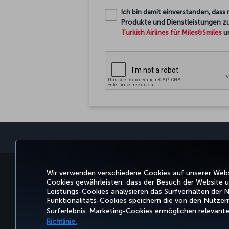
Ich bin damit einverstanden, da
Produkte und Dienstleistungen zu
Turkish Airlines für Miles&Smiles
un
BUCHEN UND VERWALTEN
ERLEBNIS
ANGE
Wir verwenden verschiedene Cookies auf unserer Websi
Cookies gewährleisten, dass der Besuch der Website un
Leistungs-Cookies analysieren das Surfverhalten der N
Funktionalitäts-Cookies speichern die von den Nutze
Surferlebnis. Marketing-Cookies ermöglichen relevant
Barrierefreiheit
Impressum
Datenschutz- und 
Richtlinie.