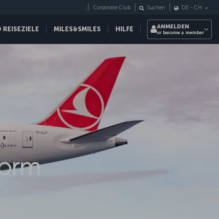
Corporate Club
Suchen
DE
-
CH
ANMELDEN
REISEZIELE
MILES&SMILES
HILFE
or become a member
form