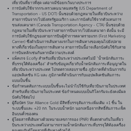
เที่ยวบินที่ยาวที่สุด แต่อาจมีข้อยกเว้นบางประการ
การบังคับใช้จากกระทรวงคมนาคมสหรัฐ (US Department of
Transportation - US DOT) นั้นชอบด้วยกฎหมายในเที่ยวบินระหว่าง
สายการบินจาก/ไปยังสหรัฐอเมริกา และการบังคับใช้จากตัวแทนการ
ขนส่งแคนาดา (Canada Transportation Agency - CTA) นั้นชอบด้วย
กฎหมายในเที่ยวบินระหว่างสายการบินจาก/ไปยังแคนาดา ดังนั้น จะมี
การบังคับใช้กฎของสายการบินผู้ทำการตลาดรายแรก (First Marketing
Carrier) ซึ่งดำเนินการเส้นทางแรกในการเดินทางของคุณไปยังปลาย
ทางที่เกี่ยวข้องในทุกการเดินทาง สายการบินนี้อาจเลือกบังคับใช้กับสาย
การบินหลักเช่นกันหากมีความประสงค์
แพ็คเกจ Ecofly สำหรับเที่ยวบินระหว่างประเทศไม่มี "น้ำหนักสัมภาระ
ที่บรรจุใต้ท้องเครื่อง" สำหรับข้อมูลเกี่ยวกับน้ำหนักสัมภาระที่อนุญาตใน
เที่ยวบินระหว่างประเทศ โปรดตรวจสอบรายชื่อ ภูมิภาคที่ดำเนินการกับ
แอปพลิเคชัน KG และ ภูมิภาคที่ดำเนินการกับแอปพลิเคชันสัมภาระ
แบบเป็นชิ้น
ข้อกำหนดสัมภาระแบบเป็นชิ้นจะไม่นำไปใช้กับเที่ยวบินภายในประเทศ
สำหรับเที่ยวบินภายในประเทศ ข้อกำหนดแบบเป็นกิโลกรัมจะยังคงมีผล
บังคับใช้ต่อไป
ผู้ถือบัตร Star Alliance Gold มีสิทธิ์บรรจุสัมภาระเพิ่มเติม +1 ชิ้น ใน
ระบบชิ้นและ +20 กก. ในระบบน้ำหนัก นอกเหนือจากสิทธิ์สัมภาระเช็ค
อินบนตั๋วของตน
ผู้โดยสารที่เดินทางด้วยหมายเลขการจอง (PNR) ที่แตกต่างกันในเที่ยว
บินระหว่างประเทศไม่สามารถรวมน้ำหนักสัมภาระที่บรรจุใต้ท้องเครื่อง
ของตนกับผู้โดยสารที่เดินทางด้วยได้