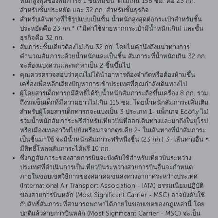
หนักสูงสุดของสัมภาระ 1 ชิ้นที่มีขนาดไม่เกิน 158 ซม. คือ 23 กก.
สำหรับชั้นประหยัด และ 32 กก. สำหรับชั้นธุรกิจ
สำหรับเส้นทางที่ใช้รูปแบบเป็นชิ้น น้ำหนักสูงสุดต่อกระเป๋าสำหรับชั้น
ประหยัดคือ 23 กก.* (*มีค่าใช้จ่ายหากกระเป๋ามีน้ำหนักเกิน) และชั้น
ธุรกิจคือ 32 กก.
สัมภาระชิ้นเดียวต้องไม่เกิน 32 กก. โดยไม่คำนึงถึงแนวทางการ
คำนวณสัมภาระด้วยน้ำหนักและเป็นชิ้น สัมภาระที่น้ำหนักเกิน 32 กก.
จะต้องแบ่งส่วนและพกพาเป็น 2 ชิ้นขึ้นไป
คุณควรตรวจสอบว่าคุณไม่ได้นำอาหารต้องจำกัดหรือต้องห้ามขึ้น
เครื่องเพื่อหลีกเลี่ยงปัญหาการเข้าประเทศที่คุณกำลังเดินทางไป
ผู้โดยสารเด็กทารกมีสิทธิ์ได้รับน้ำหนักสัมภาระถือขึ้นเครื่อง 8 กก. รวม
ถึงรถเข็นเด็กที่มีความยาวไม่เกิน 115 ซม. โดยน้ำหนักสัมภาระเพิ่มเติม
สำหรับผู้โดยสารเด็กทารกจะแบ่งเป็น 3 ประเภท 1- แพ็กเกจ Ecofly ไม่
รวมน้ำหนักสัมภาระฟรีสำหรับเที่ยวบินที่ออกเดินทางและมาถึงในยุโรป
หรือเมืองเทลอาวีฟไปยังหรือมาจากตุรเคีย 2- ในเส้นทางที่นำสัมภาระ
เป็นชิ้นมาใช้ จะมีน้ำหนักสัมภาระฟรีหนึ่งชิ้น (23 กก.) 3- เส้นทางอื่น ๆ
มีสิทธิ์โหลดสัมภาระได้ฟรี 10 กก.
ซึ่งกฎสัมภาระของสายการบินจะบังคับใช้สำหรับเที่ยวบินระหว่าง
ประเทศที่ดำเนินการเป็นเที่ยวบินระหว่างสายการบินอื่นจะกำหนด
ภายในขอบเขตวิธีการของสมาคมขนส่งทางอากาศระหว่างประเทศ
(International Air Transport Association - IATA) ธรรมเนียมปฏิบัติ
ของสายการบินหลัก (Most Significant Carrier - MSC) อาจบังคับใช้
กับสิทธิ์สัมภาระที่สามารถพกพาได้ภายในขอบเขตของกฎเหล่านี้ โดย
ปกติแล้วสายการบินหลัก (Most Significant Carrier - MSC) จะเป็น