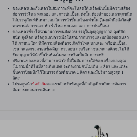
ของเหลวและกึ่งเหลวในสัมภาระที่จะโหลดใต้เครื่องบินนั้นมีความเสี่ยง
ต่อการรั่วไหล หกเลอะ และการปนเปื้อน ดังนั้น ต้องนำของเหลวทุกชนิด
ใส่บรรจุภัณฑ์ที่เหมาะสมในการนำขึ้นเครื่องเท่านั้น (โดยคำนึงถึงวัสดุที่
ทนทานต่อการแตกหัก รั่วไหล หกเลอะ และ การปนเปื้อน)
ของเหลวที่จะได้นำผ่านการขนส่งควรบรรจุในถุงสุญญากาศ ถุงที่ปิด
สนิท ถุงล็อก หรือถุงแถบกาวเพื่อให้สามารถบรรจุและปกป้องของเหลว
ได้ ภาชนะใดๆ ที่มีความเสี่ยงที่อาจเกิดรั่วไหล หกเลอะ หรือปนเปื้อน
เช่น กล่องกระดาษแข็ง/ดีบุก กระสอบ ถุงหรือภาชนะพลาสติกจะไม่ได้
รับอนุญาตให้นำขึ้นในห้องโดยสารหรือเป็นสัมภาระฟรี
ปริมาณของเหลวที่สามารถนำไปใส่ในสัมภาระใต้ท้องเครื่องของคุณ
(ไม่รวมน้ำที่ไม่มีสารเติมแต่ง) จะต้องรวมกันไม่เกิน 5 ลิตร และแต่ละ
ชิ้นควรปิดผนึกไว้ในบรรจุภัณฑ์ขนาด 1 ลิตร และมีปริมาณสูงสุด 1
ลิตร
โปรดดูหน้า
ข้อจำกัด
ของเราสำหรับข้อมูลที่สำคัญเกี่ยวกับการจัดการ
สัมภาระก่อนการเดินทาง