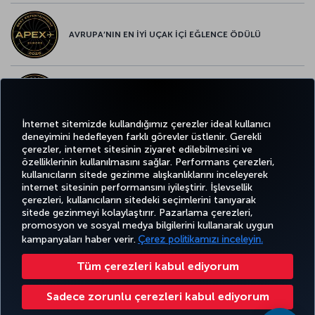
AVRUPA’NIN EN İYİ UÇAK İÇİ EĞLENCE ÖDÜLÜ
AVRUPA’NIN EN İYİ YİYECEK ve İÇECEK ÖDÜLÜ
İnternet sitemizde kullandığımız çerezler ideal kullanıcı
deneyimini hedefleyen farklı görevler üstlenir. Gerekli
çerezler, internet sitesinin ziyaret edilebilmesini ve
özelliklerinin kullanılmasını sağlar. Performans çerezleri,
Twitter
Facebook
Instagram
Youtube
LinkedIn
Tiktok
Blog
Pinterest
What
kullanıcıların sitede gezinme alışkanlıklarını inceleyerek
internet sitesinin performansını iyileştirir. İşlevsellik
çerezleri, kullanıcıların sitedeki seçimlerini tanıyarak
BİLET
FIRSATLAR
TURKISH
sitede gezinmeyi kolaylaştırır. Pazarlama çerezleri,
AL VE
DENEYİM
VE UÇUŞ
YARDIM
AIRLINES
MILES&SMILES
promosyon ve sosyal medya bilgilerini kullanarak uygun
YÖNET
NOKTALARI
HOLIDAYS
kampanyaları haber verir.
Çerez politikamızı inceleyin.
Tüm çerezleri kabul ediyorum
Bilgi Toplumu Hizmetleri
Erişilebilirlik
Gizlilik ve Çerez Politikası
Yasal Uyarı
Yolcu Hakları
Çerez Ayarlarını Değiştir
32 0 2 620 0 849
Sadece zorunlu çerezleri kabul ediyorum