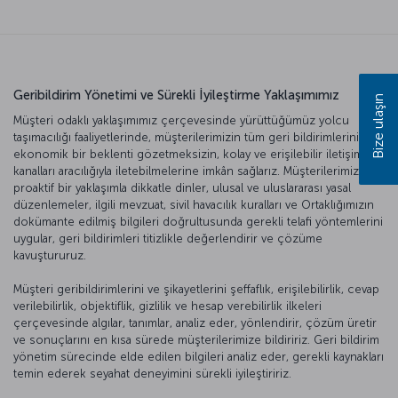
Geribildirim Yönetimi ve Sürekli İyileştirme Yaklaşımımız
Bize ulaşın
Müşteri odaklı yaklaşımımız çerçevesinde yürüttüğümüz yolcu
taşımacılığı faaliyetlerinde, müşterilerimizin tüm geri bildirimlerini
ekonomik bir beklenti gözetmeksizin, kolay ve erişilebilir iletişim
kanalları aracılığıyla iletebilmelerine imkân sağlarız. Müşterilerimizi
proaktif bir yaklaşımla dikkatle dinler, ulusal ve uluslararası yasal
düzenlemeler, ilgili mevzuat, sivil havacılık kuralları ve Ortaklığımızın
dokümante edilmiş bilgileri doğrultusunda gerekli telafi yöntemlerini
uygular, geri bildirimleri titizlikle değerlendirir ve çözüme
kavuştururuz.
Müşteri geribildirimlerini ve şikayetlerini şeffaflık, erişilebilirlik, cevap
verilebilirlik, objektiflik, gizlilik ve hesap verebilirlik ilkeleri
çerçevesinde algılar, tanımlar, analiz eder, yönlendirir, çözüm üretir
ve sonuçlarını en kısa sürede müşterilerimize bildiririz. Geri bildirim
yönetim sürecinde elde edilen bilgileri analiz eder, gerekli kaynakları
temin ederek seyahat deneyimini sürekli iyileştiririz.