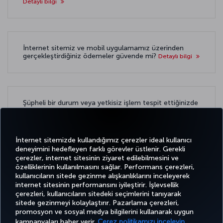
Detaylı bilgi
İnternet sitemiz ve mobil uygulamamız üzerinden
gerçekleştirdiğiniz ödemeler güvende mi?
Detaylı bilgi
Şüpheli bir durum veya yetkisiz işlem tespit ettiğinizde
ne yapmalısınız?
Detaylı bilgi
İnternet sitemizde kullandığımız çerezler ideal kullanıcı
deneyimini hedefleyen farklı görevler üstlenir. Gerekli
çerezler, internet sitesinin ziyaret edilebilmesini ve
özelliklerinin kullanılmasını sağlar. Performans çerezleri,
kullanıcıların sitede gezinme alışkanlıklarını inceleyerek
Twitter
Facebook
Instagram
Youtube
LinkedIn
Tiktok
Blog
Pinterest
What
internet sitesinin performansını iyileştirir. İşlevsellik
çerezleri, kullanıcıların sitedeki seçimlerini tanıyarak
sitede gezinmeyi kolaylaştırır. Pazarlama çerezleri,
BİLET
FIRSATLAR
TURKISH
promosyon ve sosyal medya bilgilerini kullanarak uygun
AL VE
DENEYİM
VE UÇUŞ
YARDIM
AIRLINES
MILES&SMILES
YÖNET
NOKTALARI
HOLIDAYS
kampanyaları haber verir.
Çerez politikamızı inceleyin.