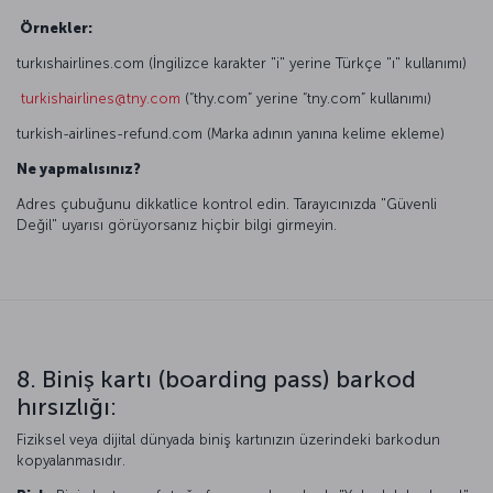
Örnekler:
turkıshairlines.com (İngilizce karakter "i" yerine Türkçe "ı" kullanımı)
turkishairlines@tny.com
(“thy.com” yerine “tny.com” kullanımı)
turkish-airlines-refund.com (Marka adının yanına kelime ekleme)
Ne yapmalısınız?
Adres çubuğunu dikkatlice kontrol edin. Tarayıcınızda "Güvenli
Değil" uyarısı görüyorsanız hiçbir bilgi girmeyin.
8. Biniş kartı (boarding pass) barkod
hırsızlığı:
Fiziksel veya dijital dünyada biniş kartınızın üzerindeki barkodun
kopyalanmasıdır.