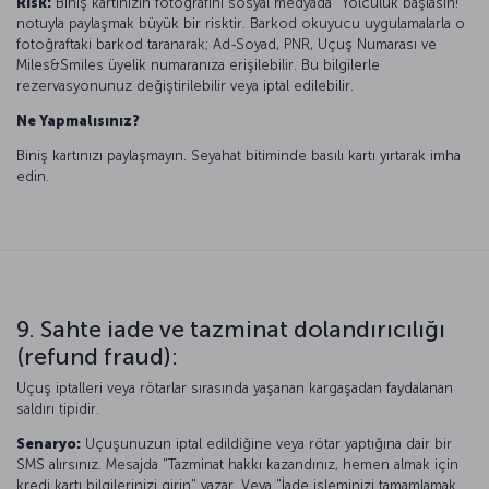
Risk:
Biniş kartınızın fotoğrafını sosyal medyada "Yolculuk başlasın!"
notuyla paylaşmak büyük bir risktir. Barkod okuyucu uygulamalarla o
fotoğraftaki barkod taranarak; Ad-Soyad, PNR, Uçuş Numarası ve
Miles&Smiles üyelik numaranıza erişilebilir. Bu bilgilerle
rezervasyonunuz değiştirilebilir veya iptal edilebilir.
Ne Yapmalısınız?
Biniş kartınızı paylaşmayın. Seyahat bitiminde basılı kartı yırtarak imha
edin.
9. Sahte iade ve tazminat dolandırıcılığı
(refund fraud):
Uçuş iptalleri veya rötarlar sırasında yaşanan kargaşadan faydalanan
saldırı tipidir.
Senaryo:
Uçuşunuzun iptal edildiğine veya rötar yaptığına dair bir
SMS alırsınız. Mesajda "Tazminat hakkı kazandınız, hemen almak için
kredi kartı bilgilerinizi girin" yazar. Veya "İade işleminizi tamamlamak