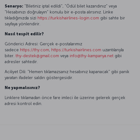
Senaryo:
"Biletiniz iptal edildi", "Ödül bilet kazandınız" veya
"Hesabınızı doğrulayın" konulu bir e-posta alırsınız. Linke
tıkladığınızda sizi
https://turkishairlines-login.com
gibi sahte bir
sayfaya yönlendirir.
Nasıl tespit edilir?
Gönderici Adresi: Gerçek e-postalarımız
sadece
https://thy.com
,
https://turkishairlines.com
uzantılarıyla
biter.
thy-destek@gmail.com
veya
info@thy-kampanya.net
gibi
adresler sahtedir.
Aciliyet Dili: "Hemen tıklamazsanız hesabınız kapanacak" gibi panik
yaratan ifadeler saldırı göstergesidir.
Ne yapmalısınız?
Linklere tıklamadan önce fare imleci ile üzerine gelerek gerçek
adresi kontrol edin.